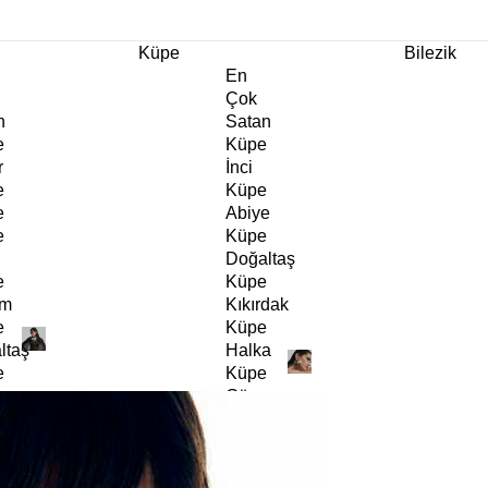
m Ürünlerde Geçerli
%30
İndirim •
2 Ürün ve Üzerine Sepette Ek %10
İndirim Fırsa
Küpe
Bilezik
En
Çok
n
Satan
e
Küpe
r
İnci
e
Küpe
e
Abiye
e
Küpe
Doğaltaş
e
Küpe
rm
Kıkırdak
e
Küpe
ltaş
Halka
e
Küpe
Göz
e
Küpe
er
Charm
e
Küpe
Klipsli