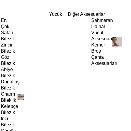
tı!
Yüzük
Diğer Aksesuarlar
En
Şahmeran
Çok
Halhal
Satan
Vücut
Bilezik
Aksesuarı
Zincir
Kemer
Bilezik
Broş
Göz
Çanta
Bilezik
Aksesuarları
Abiye
Bilezik
Doğaltaş
Bilezik
Charm
Bileklik
Kelepçe
Bilezik
İnci
Bilezik
Gümüş