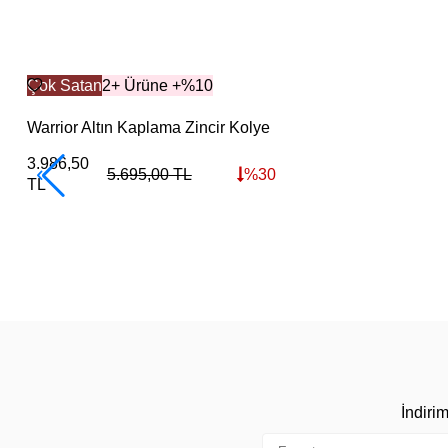
Çok Satan
2+ Ürüne +%10
Warrior Altın Kaplama Zincir Kolye
3.986,50
5.695,00
TL
%
30
TL
İndiri