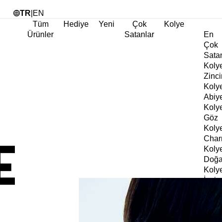
Tü
TR
|
EN
Tüm
Hediye
Yeni
Çok
Kolye
Ürünler
Satanlar
En
Çok
Sata
Koly
Zinci
Koly
Abiy
Koly
Göz
Koly
Cha
Koly
Doğa
Koly
İnci
Koly
Chok
Koly
Kalp