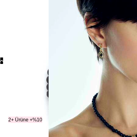
Koly
Güm
Koly
Yonc
Koly
Kol
2+ Ürüne +%10