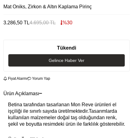
Mat Oniks, Zirkon & Altın Kaplama Pirinç
3.286,50
TL
4.695,00
TL
%
30
Tükendi
Gelince Haber Ver
Fiyat Alarmı
Yorum Yap
Ürün Açıklaması
Betina tarafından tasarlanan Mon Reve ürünleri el
işçiliği ile sınırlı sayıda üretilmektedir.Tasarımlarda
kullanılan malzemeler doğal taş olduğundan renk,
şekil ve boyutta resimdeki ürün ile farklılık gösterebilir.