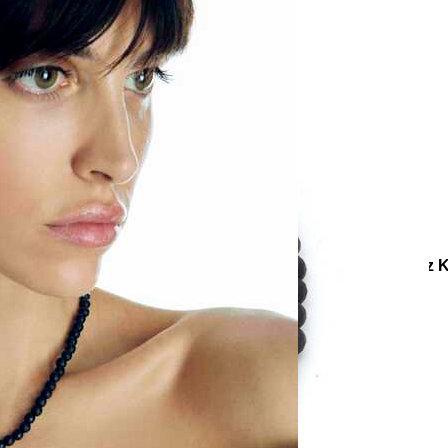
e
Küpe
üş
Gümüş
e
Küpe
a
Kalp
e
Küpe
Yonca
Küpe
eksiyonlar
Koleksiyonlar
Teenage
Zen Oniks Doğal Taş Göz 