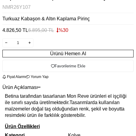
NMR26Y107
Turkuaz Kabaşon & Altın Kaplama Pirinç
4.826,50
TL
6.895,00
TL
%
30
Ürünü Hemen Al
Favorilerime Ekle
Fiyat Alarmı
Yorum Yap
Ürün Açıklaması
Betina tarafından tasarlanan Mon Reve ürünleri el işçiliği
ile sınırlı sayıda üretilmektedir.Tasarımlarda kullanılan
malzemeler doğal taş olduğundan renk, şekil ve boyutta
resimdeki ürün ile farklılık gösterebilir.
Ürün Özellikleri
Kategori
Kolye