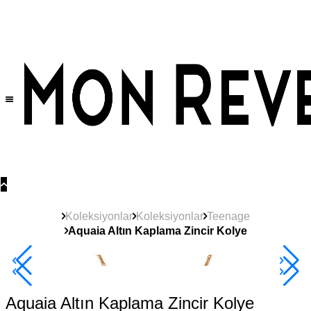
Tüm Ürünlerde Geçerli
%30
İndirim •
2 Ürün ve Üzerine Sepette Ek %10
İndirim Fırsatı!
Koleksiyonlar
Koleksiyonlar
Teenage
Aquaia Altın Kaplama Zincir Kolye
Yeni
Ürün
2+ Ürüne +%10
Aquaia Altın Kaplama Zincir Kolye