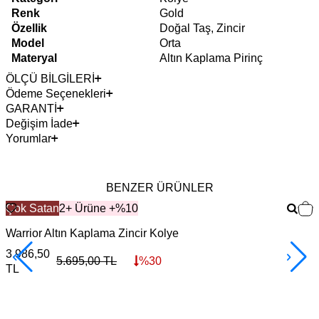
Renk
Gold
Özellik
Doğal Taş, Zincir
Model
Orta
Materyal
Altın Kaplama Pirinç
ÖLÇÜ BİLGİLERİ
Ödeme Seçenekleri
GARANTİ
Değişim İade
Yorumlar
BENZER ÜRÜNLER
Çok Satan
2+ Ürüne +%10
Warrior Altın Kaplama Zincir Kolye
F
3.986,50
3
5.695,00
TL
%
30
TL