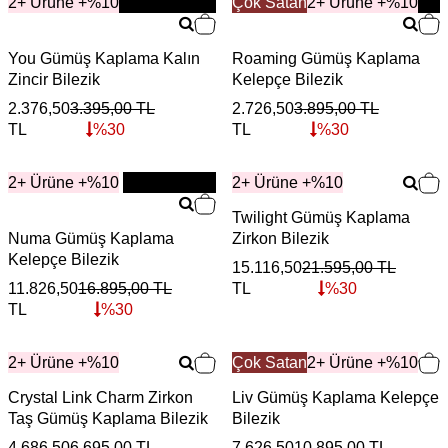
2+ Ürüne +%10
YENİ
Çok Satan
YENİ
2+ Ürüne +%10
You Gümüş Kaplama Kalın
Roaming Gümüş Kaplama
Zincir Bilezik
Kelepçe Bilezik
2.376,50
3.395,00
TL
2.726,50
3.895,00
TL
TL
%
30
TL
%
30
2+ Ürüne +%10
YENİ
2+ Ürüne +%10
Twilight Gümüş Kaplama
Numa Gümüş Kaplama
Zirkon Bilezik
Kelepçe Bilezik
15.116,50
21.595,00
TL
11.826,50
16.895,00
TL
TL
%
30
TL
%
30
2+ Ürüne +%10
Çok Satan
2+ Ürüne +%10
Crystal Link Charm Zirkon
Liv Gümüş Kaplama Kelepçe
Taş Gümüş Kaplama Bilezik
Bilezik
4.686,50
6.695,00
TL
7.626,50
10.895,00
TL