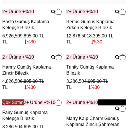
2+ Ürüne +%10
2+ Ürüne +%10
Pasto Gümüş Kaplama
Bertus Gümüş Kaplama
Kelepçe Bilezik
Zirkon Kelepçe Bilezik
6.926,50
9.895,00
TL
12.876,50
18.395,00
TL
TL
%
30
TL
%
30
2+ Ürüne +%10
2+ Ürüne +%10
Harmy Gümüş Kaplama
Trinity Gümüş Kaplama
Zincir Bilezik
Bilezik
4.826,50
6.895,00
TL
3.286,50
4.695,00
TL
TL
%
30
TL
%
30
Çok Satan
2+ Ürüne +%10
2+ Ürüne +%10
YENİ
Fairy Gümüş Kaplama
Kelepçe Bilezik
Marry Kalp Charm Gümüş
Kaplama Zincir Şahmeran
3.286,50
4.695,00
TL