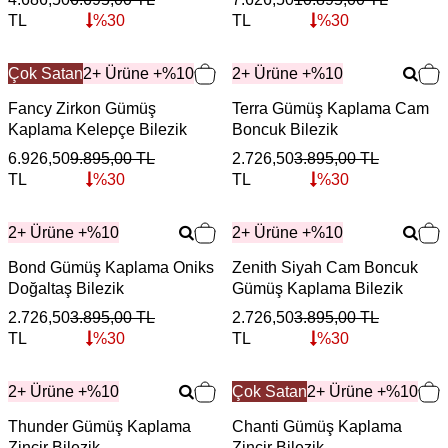
TL
%
30
TL
%
30
Çok Satan
2+ Ürüne +%10
2+ Ürüne +%10
Fancy Zirkon Gümüş
Terra Gümüş Kaplama Cam
Kaplama Kelepçe Bilezik
Boncuk Bilezik
6.926,50
9.895,00
TL
2.726,50
3.895,00
TL
TL
%
30
TL
%
30
2+ Ürüne +%10
2+ Ürüne +%10
Bond Gümüş Kaplama Oniks
Zenith Siyah Cam Boncuk
Doğaltaş Bilezik
Gümüş Kaplama Bilezik
2.726,50
3.895,00
TL
2.726,50
3.895,00
TL
TL
%
30
TL
%
30
2+ Ürüne +%10
Çok Satan
2+ Ürüne +%10
Thunder Gümüş Kaplama
Chanti Gümüş Kaplama
Zincir Bilezik
Zincir Bilezik