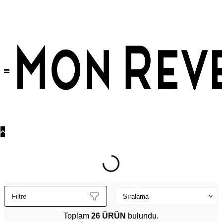
Tüm Ürünlerde Geçerli
%30
İndirim •
2 Ürün ve Üzerine Sepette Ek %10
İndirim Fırsatı!
Filtre
Toplam
26 ÜRÜN
bulundu.