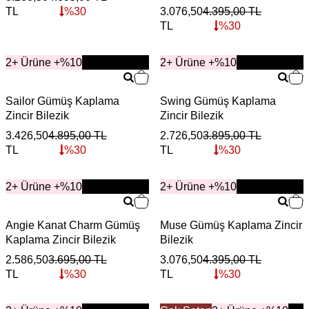
TL
%
30
3.076,50
4.395,00
TL
TL
%
30
2+ Ürüne +%10
YENİ
2+ Ürüne +%10
YENİ
Sailor Gümüş Kaplama
Swing Gümüş Kaplama
Zincir Bilezik
Zincir Bilezik
3.426,50
4.895,00
TL
2.726,50
3.895,00
TL
TL
%
30
TL
%
30
2+ Ürüne +%10
YENİ
2+ Ürüne +%10
YENİ
Angie Kanat Charm Gümüş
Muse Gümüş Kaplama Zincir
Kaplama Zincir Bilezik
Bilezik
2.586,50
3.695,00
TL
3.076,50
4.395,00
TL
TL
%
30
TL
%
30