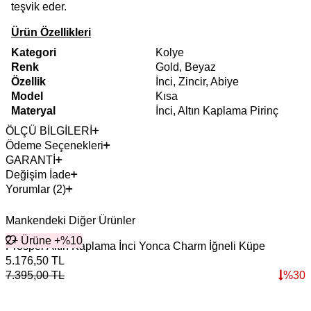
teşvik eder.
Ürün Özellikleri
Kategori
Kolye
Renk
Gold, Beyaz
Özellik
İnci, Zincir, Abiye
Model
Kısa
Materyal
İnci, Altın Kaplama Pirinç
ÖLÇÜ BİLGİLERİ
Ödeme Seçenekleri
GARANTİ
Değişim İade
Yorumlar (2)
Mankendeki Diğer Ürünler
2+ Ürüne +%10
Prosper Altın Kaplama İnci Yonca Charm İğneli Küpe
P
5.176,50
TL
6
7.395,00
TL
%
30
9