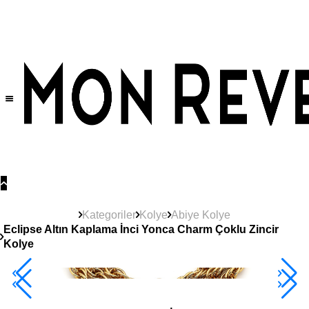
Tüm Ürünlerde Geçerli
%30
İndirim •
2 Ürün ve Üzerine Sepette Ek %10
İndirim Fırsatı!
Kategoriler
Kolye
Abiye Kolye
Eclipse Altın Kaplama İnci Yonca Charm Çoklu Zincir
Kolye
2+ Ürüne +%10