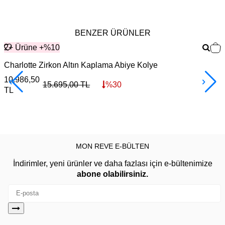
BENZER ÜRÜNLER
2+ Ürüne +%10
Charlotte Zirkon Altın Kaplama Abiye Kolye
R
10.986,50
1
15.695,00
TL
%
30
TL
MON REVE E-BÜLTEN
İndirimler, yeni ürünler ve daha fazlası için e-bültenimize
abone olabilirsiniz.