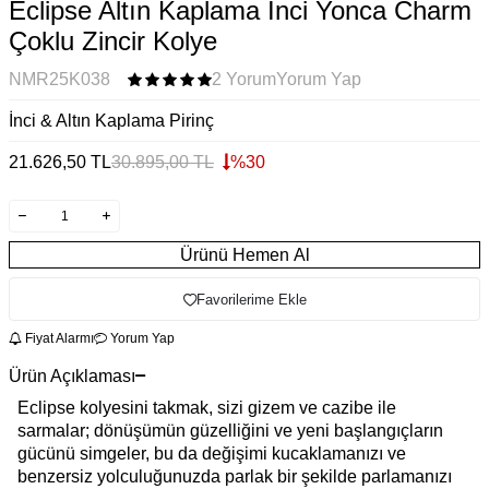
Eclipse Altın Kaplama İnci Yonca Charm
Çoklu Zincir Kolye
NMR25K038
2 Yorum
Yorum Yap
İnci & Altın Kaplama Pirinç
21.626,50
TL
30.895,00
TL
%
30
Ürünü Hemen Al
Favorilerime Ekle
Fiyat Alarmı
Yorum Yap
Ürün Açıklaması
Eclipse kolyesini takmak, sizi gizem ve cazibe ile
sarmalar; dönüşümün güzelliğini ve yeni başlangıçların
gücünü simgeler, bu da değişimi kucaklamanızı ve
benzersiz yolculuğunuzda parlak bir şekilde parlamanızı