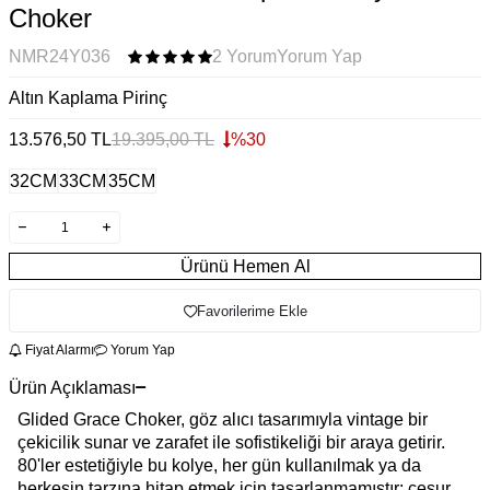
Choker
NMR24Y036
2 Yorum
Yorum Yap
Altın Kaplama Pirinç
13.576,50
TL
19.395,00
TL
%
30
32CM
33CM
35CM
Ürünü Hemen Al
Favorilerime Ekle
Fiyat Alarmı
Yorum Yap
Ürün Açıklaması
Glided Grace Choker, göz alıcı tasarımıyla vintage bir
çekicilik sunar ve zarafet ile sofistikeliği bir araya getirir.
80'ler estetiğiyle bu kolye, her gün kullanılmak ya da
herkesin tarzına hitap etmek için tasarlanmamıştır; cesur