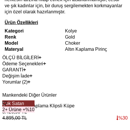
ve şık kadınlar için, bir duruş sergilemekten korkmayanlar
için özel olarak hazırlanmıştır.
Ürün Özellikleri
Kategori
Kolye
Renk
Gold
Model
Choker
Materyal
Altın Kaplama Pirinç
ÖLÇÜ BİLGİLERİ
Ödeme Seçenekleri
GARANTİ
Değişim İade
Yorumlar (2)
Mankendeki Diğer Ürünler
Çok Satan
Banana Altın Kaplama Klipsli Küpe
G
2+ Ürüne +%10
3.426,50
TL
6
4.895,00
TL
%
30
8