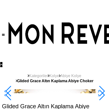
Tüm Ürünlerde Geçerli
%30
İndirim •
2 Ürün ve Üzerine Sepette Ek %10
İndirim Fırsatı!
Kategoriler
Kolye
Abiye Kolye
Glided Grace Altın Kaplama Abiye Choker
2+ Ürüne +%10
Glided Grace Altın Kaplama Abiye