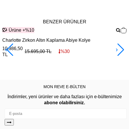
BENZER ÜRÜNLER
2+ Ürüne +%10
Charlotte Zirkon Altın Kaplama Abiye Kolye
R
10.986,50
1
15.695,00
TL
%
30
TL
MON REVE E-BÜLTEN
İndirimler, yeni ürünler ve daha fazlası için e-bültenimize
abone olabilirsiniz.