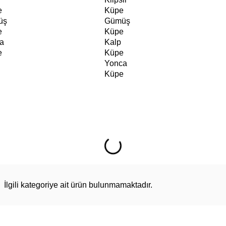
e
Küpe
üş
Gümüş
e
Küpe
a
Kalp
e
Küpe
Yonca
Küpe
İlgili kategoriye ait ürün bulunmamaktadır.