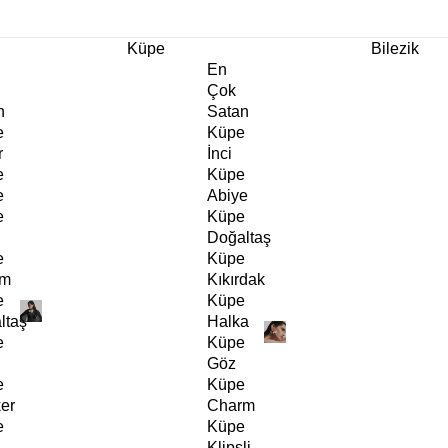
m Ürünlerde Geçerli
%30
İndirim •
2 Ürün ve Üzerine Sepette Ek %10
İndirim Fırsa
Küpe
Bilezik
En
Çok
n
Satan
e
Küpe
r
İnci
e
Küpe
e
Abiye
e
Küpe
Doğaltaş
e
Küpe
rm
Kıkırdak
e
Küpe
ltaş
Halka
e
Küpe
Göz
e
Küpe
er
Charm
e
Küpe
Klipsli