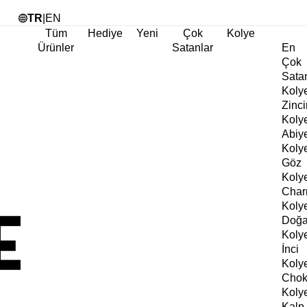
Tü
TR
|
EN
Tüm
Hediye
Yeni
Çok
Kolye
Ürünler
Satanlar
En
Çok
Sata
Koly
Zinci
Koly
Abiy
Koly
Göz
Koly
Cha
Koly
Doğa
Koly
İnci
Koly
Chok
Koly
Kalp