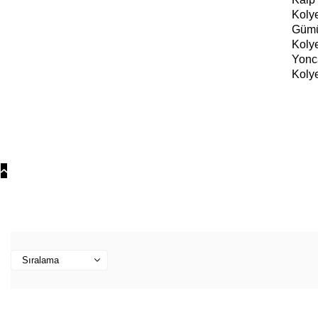
Koly
Güm
Koly
Yonc
Koly