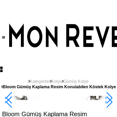
Tüm Ürünlerde Geçerli
%30
İndirim •
2 Ürün ve Üzerine Sepette Ek %10
İndirim Fırsatı!
Kategoriler
Kolye
Gümüş Kolye
Bloom Gümüş Kaplama Resim Konulabilen Köstek Kolye
Yeni
Ürün
2+ Ürüne +%10
Bloom Gümüş Kaplama Resim