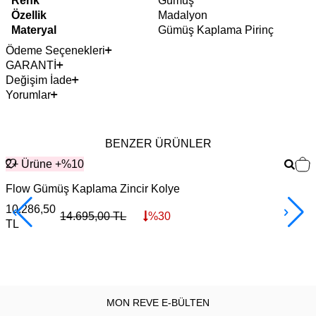
Renk
Gümüş
Özellik
Madalyon
Materyal
Gümüş Kaplama Pirinç
Ödeme Seçenekleri
GARANTİ
Değişim İade
Yorumlar
BENZER ÜRÜNLER
2+ Ürüne +%10
Flow Gümüş Kaplama Zincir Kolye
S
10.286,50
14.695,00
TL
%
30
TL
3
MON REVE E-BÜLTEN