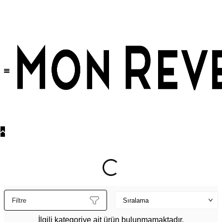
Tüm Ürünlerde Geçerli
%30
İndirim •
2 Ürün ve Üzerine Sepette Ek %10
İndirim Fırsatı!
Filtre
İlgili kategoriye ait ürün bulunmamaktadır.