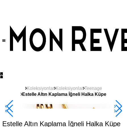
Tüm Ürünlerde Geçerli
%30
İndirim •
2 Ürün ve Üzerine Sepette Ek %10
İndirim Fırsatı!
Koleksiyonlar
Koleksiyonlar
Teenage
Estelle Altın Kaplama İğneli Halka Küpe
Yeni
Ürün
2+ Ürüne +%10
Estelle Altın Kaplama İğneli Halka Küpe