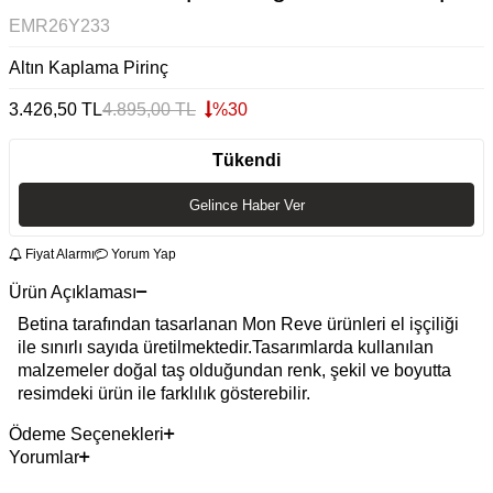
EMR26Y233
Altın Kaplama Pirinç
3.426,50
TL
4.895,00
TL
%
30
Tükendi
Gelince Haber Ver
Fiyat Alarmı
Yorum Yap
Ürün Açıklaması
Betina tarafından tasarlanan Mon Reve ürünleri el işçiliği
ile sınırlı sayıda üretilmektedir.Tasarımlarda kullanılan
malzemeler doğal taş olduğundan renk, şekil ve boyutta
resimdeki ürün ile farklılık gösterebilir.
Ödeme Seçenekleri
Yorumlar