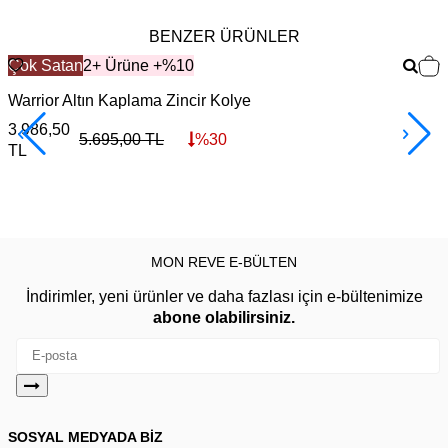
BENZER ÜRÜNLER
Çok Satan
2+ Ürüne +%10
Warrior Altın Kaplama Zincir Kolye
F
3.986,50
3
5.695,00
TL
%
30
TL
MON REVE E-BÜLTEN
İndirimler, yeni ürünler ve daha fazlası için e-bültenimize
abone olabilirsiniz.
SOSYAL MEDYADA BİZ