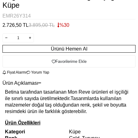
Küpe
EMR26Y314
2.726,50
TL
3.895,00
TL
%
30
Ürünü Hemen Al
Favorilerime Ekle
Fiyat Alarmı
Yorum Yap
Ürün Açıklaması
Betina tarafından tasarlanan Mon Reve ürünleri el işçiliği
ile sınırlı sayıda üretilmektedir.Tasarımlarda kullanılan
malzemeler doğal taş olduğundan renk, şekil ve boyutta
resimdeki ürün ile farklılık gösterebilir.
Ürün Özellikleri
Kategori
Küpe