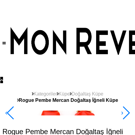
Tüm Ürünlerde Geçerli
%30
İndirim •
2 Ürün ve Üzerine Sepette Ek %10
İndirim Fırsatı!
Kategoriler
Küpe
Doğaltaş Küpe
Rogue Pembe Mercan Doğaltaş İğneli Küpe
Yeni
Ürün
2+ Ürüne +%10
Rogue Pembe Mercan Doğaltaş İğneli