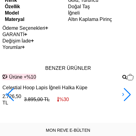
Renk
Gold, Turuncu
Özellik
Doğal Taş
Model
İğneli
Materyal
Altın Kaplama Pirinç
Ödeme Seçenekleri
GARANTİ
Değişim İade
Yorumlar
BENZER ÜRÜNLER
2+ Ürüne +%10
Celestial Hoop Lapis İğneli Halka Küpe
E
2.726,50
2
3.895,00
TL
%
30
TL
MON REVE E-BÜLTEN