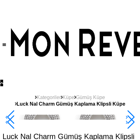
Tüm Ürünlerde Geçerli
%30
İndirim •
2 Ürün ve Üzerine Sepette Ek %10
İndirim Fırsatı!
Kategoriler
Küpe
Gümüş Küpe
Luck Nal Charm Gümüş Kaplama Klipsli Küpe
2+ Ürüne +%10
Luck Nal Charm Gümüş Kaplama Klipsli