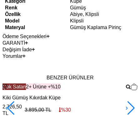
Kategori
Küpe
Renk
Gümüş
Özellik
Abiye, Klipsli
Model
Klipsli
Materyal
Gümüş Kaplama Pirinç
Ödeme Seçenekleri
GARANTİ
Değişim İade
Yorumlar
BENZER ÜRÜNLER
Çok Satan
2+ Ürüne +%10
Kiki Gümüş Kıkırdak Küpe
D
2.726,50
3.895,00
TL
%
30
TL
3