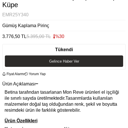
Küpe
EMR25Y340
Gümüş Kaplama Pirinç
3.776,50
TL
5.395,00
TL
%
30
Tükendi
Gelince Haber Ver
Fiyat Alarmı
Yorum Yap
Ürün Açıklaması
Betina tarafından tasarlanan Mon Reve ürünleri el işçiliği
ile sınırlı sayıda üretilmektedir.Tasarımlarda kullanılan
malzemeler doğal taş olduğundan renk, şekil ve boyutta
resimdeki ürün ile farklılık gösterebilir.
Ürün Özellikleri