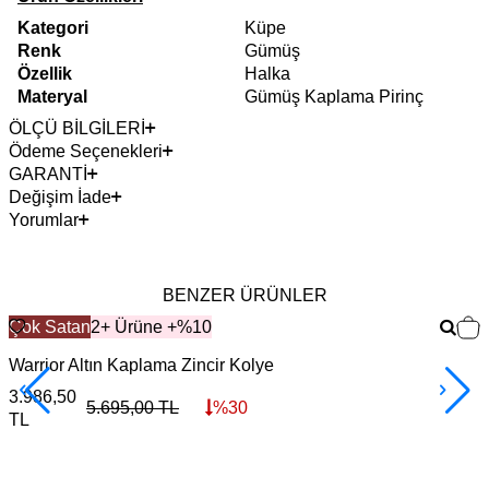
Kategori
Küpe
Renk
Gümüş
Özellik
Halka
Materyal
Gümüş Kaplama Pirinç
ÖLÇÜ BİLGİLERİ
Ödeme Seçenekleri
GARANTİ
Değişim İade
Yorumlar
BENZER ÜRÜNLER
Çok Satan
2+ Ürüne +%10
Warrior Altın Kaplama Zincir Kolye
F
3.986,50
3
5.695,00
TL
%
30
TL