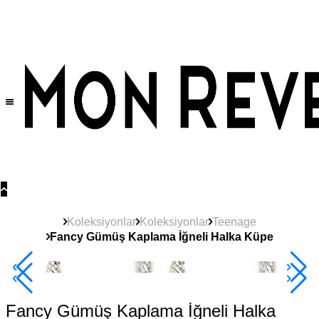
Tüm Ürünlerde Geçerli
%30
İndirim •
2 Ürün ve Üzerine Sepette Ek %10
İndirim Fırsatı!
Koleksiyonlar
Koleksiyonlar
Teenage
Fancy Gümüş Kaplama İğneli Halka Küpe
Yeni
Ürün
2+ Ürüne +%10
Fancy Gümüş Kaplama İğneli Halka