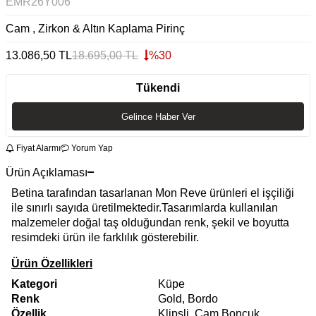
EMR26Y006
Cam , Zirkon & Altın Kaplama Pirinç
13.086,50
TL
18.695,00
TL
%
30
Tükendi
Gelince Haber Ver
Fiyat Alarmı
Yorum Yap
Ürün Açıklaması
Betina tarafından tasarlanan Mon Reve ürünleri el işçiliği
ile sınırlı sayıda üretilmektedir.Tasarımlarda kullanılan
malzemeler doğal taş olduğundan renk, şekil ve boyutta
resimdeki ürün ile farklılık gösterebilir.
Ürün Özellikleri
Kategori
Küpe
Renk
Gold, Bordo
Özellik
Klipsli, Cam Boncuk