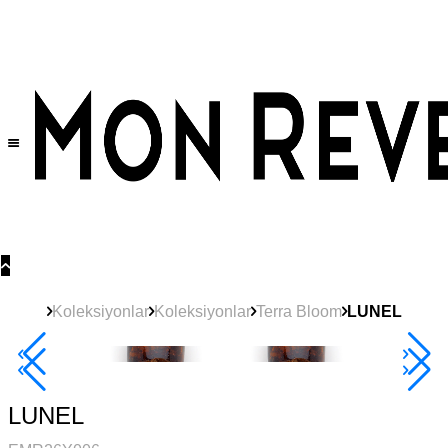
Tüm Ürünlerde Geçerli
%30
İndirim •
2 Ürün ve Üzerine Sepette Ek %10
İndirim Fırsatı!
Koleksiyonlar
Koleksiyonlar
Terra Bloom
LUNEL
Yeni
Ürün
2+ Ürüne +%10
LUNEL