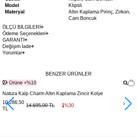
Model
Klipsli
Materyal
Altın Kaplama Pirinç, Zirkon,
Cam Boncuk
ÖLÇÜ BİLGİLERİ
Ödeme Seçenekleri
GARANTİ
Değişim İade
Yorumlar
BENZER ÜRÜNLER
2+ Ürüne +%10
Natura Kalp Charm Altın Kaplama Zincir Kolye
10.286,50
7
14.695,00
TL
%
30
TL