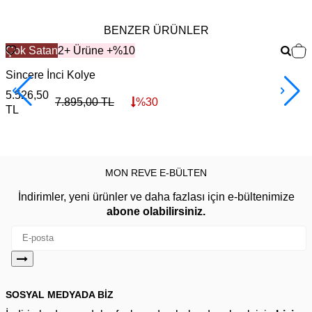
BENZER ÜRÜNLER
Çok Satan
2+ Ürüne +%10
Sincere İnci Kolye
S
5.526,50
1
7.895,00
TL
%
30
TL
MON REVE E-BÜLTEN
İndirimler, yeni ürünler ve daha fazlası için e-bültenimize
abone olabilirsiniz.
SOSYAL MEDYADA BİZ