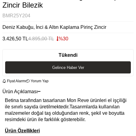
Zincir Bilezik
BMR25Y204
Deniz Kabuğu, İnci & Altın Kaplama Pirinç Zincir
3.426,50
TL
4.895,00
TL
%
30
Tükendi
Gelince Haber Ver
Fiyat Alarmı
Yorum Yap
Ürün Açıklaması
Betina tarafından tasarlanan Mon Reve ürünleri el işçiliği
ile sınırlı sayıda üretilmektedir.Tasarımlarda kullanılan
malzemeler doğal taş olduğundan renk, şekil ve boyutta
resimdeki ürün ile farklılık gösterebilir.
Ürün Özellikleri