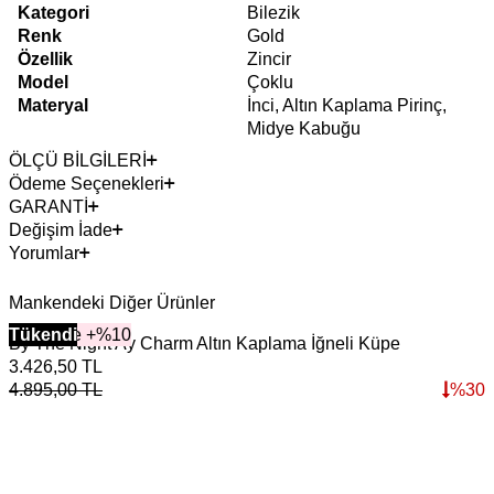
Kategori
Bilezik
Renk
Gold
Özellik
Zincir
Model
Çoklu
Materyal
İnci, Altın Kaplama Pirinç,
Midye Kabuğu
ÖLÇÜ BİLGİLERİ
Ödeme Seçenekleri
GARANTİ
Değişim İade
Yorumlar
Mankendeki Diğer Ürünler
2+ Ürüne +%10
Tükendi
By The Night Ay Charm Altın Kaplama İğneli Küpe
3.426,50
TL
2
4.895,00
TL
%
30
3