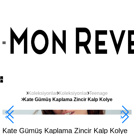
Tüm Ürünlerde Geçerli
%30
İndirim •
2 Ürün ve Üzerine Sepette Ek %10
İndirim Fırsatı!
Koleksiyonlar
Koleksiyonlar
Teenage
Kate Gümüş Kaplama Zincir Kalp Kolye
Çok Satan
2+ Ürüne +%10
Kate Gümüş Kaplama Zincir Kalp Kolye