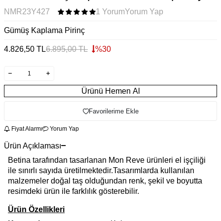
NMR23Y427
1 Yorum
Yorum Yap
Gümüş Kaplama Pirinç
4.826,50
TL
6.895,00
TL
%
30
Ürünü Hemen Al
Favorilerime Ekle
Fiyat Alarmı
Yorum Yap
Ürün Açıklaması
Betina tarafından tasarlanan Mon Reve ürünleri el işçiliği
ile sınırlı sayıda üretilmektedir.Tasarımlarda kullanılan
malzemeler doğal taş olduğundan renk, şekil ve boyutta
resimdeki ürün ile farklılık gösterebilir.
Ürün Özellikleri