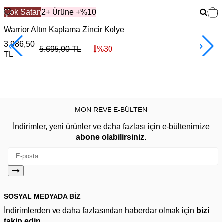
Çok Satan
2+ Ürüne +%10
Warrior Altın Kaplama Zincir Kolye
F
3.986,50
3
5.695,00
TL
%
30
TL
MON REVE E-BÜLTEN
İndirimler, yeni ürünler ve daha fazlası için e-bültenimize
abone olabilirsiniz.
SOSYAL MEDYADA BİZ
İndirimlerden ve daha fazlasından haberdar olmak için
bizi
takip edin.