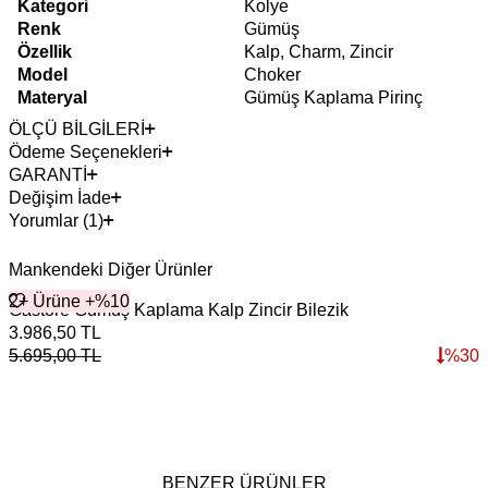
Kategori
Kolye
Renk
Gümüş
Özellik
Kalp, Charm, Zincir
Model
Choker
Materyal
Gümüş Kaplama Pirinç
ÖLÇÜ BİLGİLERİ
Ödeme Seçenekleri
GARANTİ
Değişim İade
Yorumlar (1)
Mankendeki Diğer Ürünler
2+ Ürüne +%10
Gastore Gümüş Kaplama Kalp Zincir Bilezik
3.986,50
TL
5.695,00
TL
%
30
BENZER ÜRÜNLER