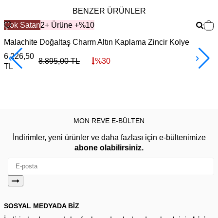
BENZER ÜRÜNLER
Çok Satan
2+ Ürüne +%10
Malachite Doğaltaş Charm Altın Kaplama Zincir Kolye
F
6.226,50
3
8.895,00
TL
%
30
TL
MON REVE E-BÜLTEN
İndirimler, yeni ürünler ve daha fazlası için e-bültenimize
abone olabilirsiniz.
SOSYAL MEDYADA BİZ