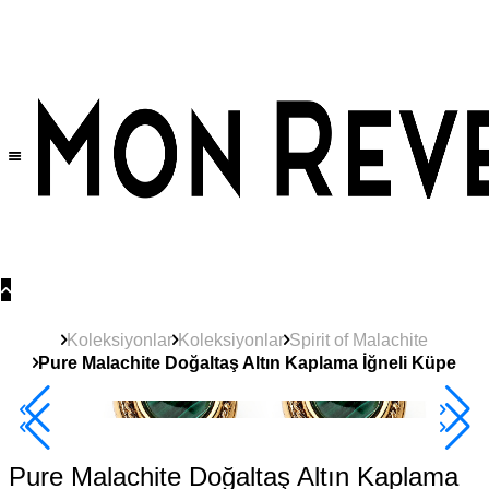
Tüm Ürünlerde Geçerli
%30
İndirim •
2 Ürün ve Üzerine Sepette Ek %10
İndirim Fırsatı!
Koleksiyonlar
Koleksiyonlar
Spirit of Malachite
Pure Malachite Doğaltaş Altın Kaplama İğneli Küpe
Çok Satan
2+ Ürüne +%10
Pure Malachite Doğaltaş Altın Kaplama