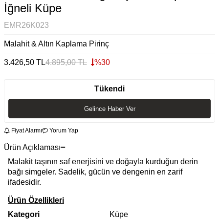
İğneli Küpe
EMR26K023
Malahit & Altın Kaplama Pirinç
3.426,50
TL
4.895,00
TL
%
30
Tükendi
Gelince Haber Ver
Fiyat Alarmı
Yorum Yap
Ürün Açıklaması
Malakit taşının saf enerjisini ve doğayla kurduğun derin
bağı simgeler. Sadelik, gücün ve dengenin en zarif
ifadesidir.
Ürün Özellikleri
Kategori
Küpe