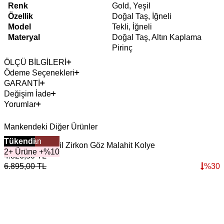
Renk
Gold, Yeşil
Özellik
Doğal Taş, İğneli
Model
Tekli, İğneli
Materyal
Doğal Taş, Altın Kaplama
Pirinç
ÖLÇÜ BİLGİLERİ
Ödeme Seçenekleri
GARANTİ
Değişim İade
Yorumlar
Mankendeki Diğer Ürünler
Çok Satan
Tükendi
Earth Song Yeşil Zirkon Göz Malahit Kolye
U
2+ Ürüne +%10
4.826,50
TL
6.895,00
TL
%
30
4
6