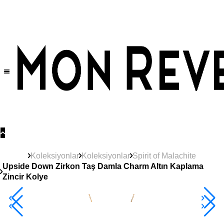
Tüm Ürünlerde Geçerli
%30
İndirim •
2 Ürün ve Üzerine Sepette Ek %10
İndirim Fırsatı!
Koleksiyonlar
Koleksiyonlar
Spirit of Malachite
Upside Down Zirkon Taş Damla Charm Altın Kaplama
Zincir Kolye
2+ Ürüne +%10