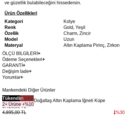
ve güzellik bulabileceğini hissedersin.
Ürün Özellikleri
Kategori
Kolye
Renk
Gold, Yeşil
Özellik
Charm, Zincir
Model
Uzun
Materyal
Altın Kaplama Pirinç, Zirkon
ÖLÇÜ BİLGİLERİ
Ödeme Seçenekleri
GARANTİ
Değişim İade
Yorumlar
Mankendeki Diğer Ürünler
Çok Satan
Tükendi
Pure Malachite Doğaltaş Altın Kaplama İğneli Küpe
E
2+ Ürüne +%10
3.426,50
TL
4
4.895,00
TL
%
30
6