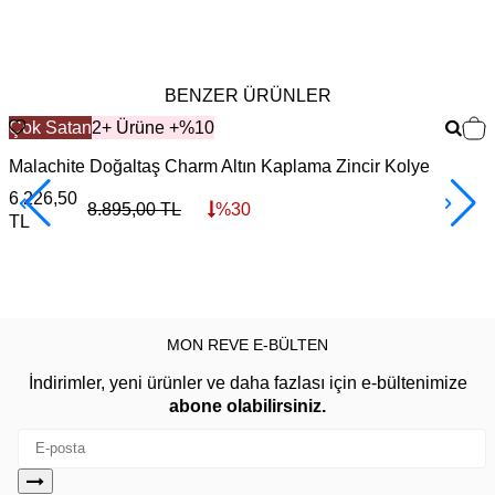
BENZER ÜRÜNLER
Çok Satan
2+ Ürüne +%10
Malachite Doğaltaş Charm Altın Kaplama Zincir Kolye
F
6.226,50
3
8.895,00
TL
%
30
TL
MON REVE E-BÜLTEN
İndirimler, yeni ürünler ve daha fazlası için e-bültenimize
abone olabilirsiniz.