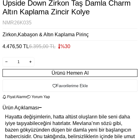
Upside Down Zirkon Taş Damla Charm
Altın Kaplama Zincir Kolye
NMR26K035
Zirkon,Kabaşon & Altın Kaplama Pirinç
4.476,50
TL
6.395,00
TL
%
30
Ürünü Hemen Al
Favorilerime Ekle
Fiyat Alarmı
Yorum Yap
Ürün Açıklaması
Hayatta değişimlerin, hatta altüst oluşların bile seni daha
iyiye taşıyabileceğini hatırlatır. Mevlana’nın sözü gibi,
bazen gökyüzünden düşen bir damla yeni bir başlangıcın
habercisidir. Onu taktığında, belirsizliklerin içinde bile umut