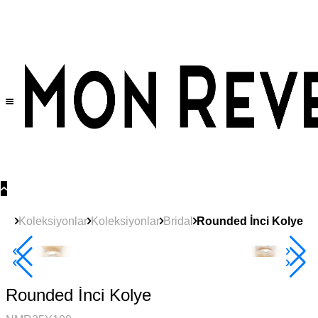
Tüm Ürünlerde Geçerli
%30
İndirim •
2 Ürün ve Üzerine Sepette Ek %10
İndirim Fırsatı!
Koleksiyonlar
Koleksiyonlar
Bridal
Rounded İnci Kolye
2+ Ürüne +%10
Rounded İnci Kolye