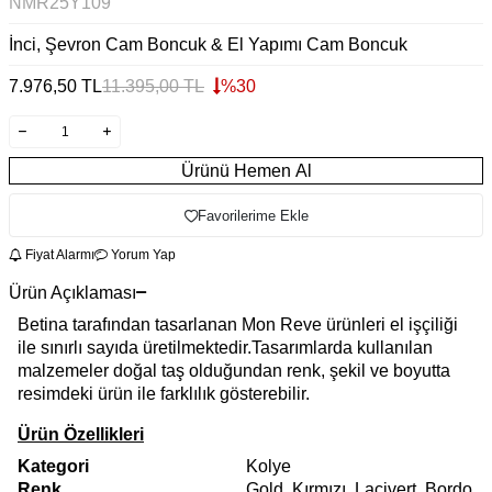
NMR25Y109
İnci, Şevron Cam Boncuk & El Yapımı Cam Boncuk
7.976,50
TL
11.395,00
TL
%
30
Ürünü Hemen Al
Favorilerime Ekle
Fiyat Alarmı
Yorum Yap
Ürün Açıklaması
Betina tarafından tasarlanan Mon Reve ürünleri el işçiliği
ile sınırlı sayıda üretilmektedir.Tasarımlarda kullanılan
malzemeler doğal taş olduğundan renk, şekil ve boyutta
resimdeki ürün ile farklılık gösterebilir.
Ürün Özellikleri
Kategori
Kolye
Renk
Gold, Kırmızı, Lacivert, Bordo