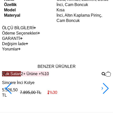
Özellik
İnci, Cam Boncuk
Model
Kısa
Materyal
İnci, Altın Kaplama Pirinç,
Cam Boncuk
ÖLÇÜ BİLGİLERİ
Ödeme Seçenekleri
GARANTİ
Değişim İade
Yorumlar
BENZER ÜRÜNLER
Çok Satan
2+ Ürüne +%10
Sincere İnci Kolye
S
5.526,50
1
7.895,00
TL
%
30
TL