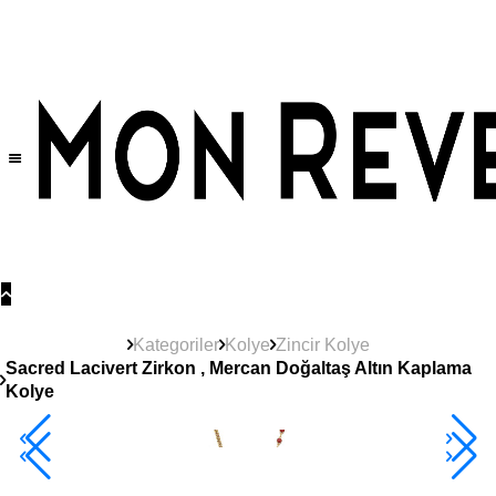
Tüm Ürünlerde Geçerli
%30
İndirim •
2 Ürün ve Üzerine Sepette Ek %10
İndirim Fırsatı!
Kategoriler
Kolye
Zincir Kolye
Sacred Lacivert Zirkon , Mercan Doğaltaş Altın Kaplama
Kolye
2+ Ürüne +%10