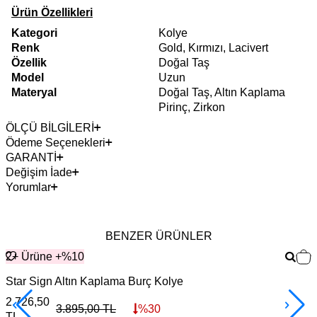
Ürün Özellikleri
Kategori
Kolye
Renk
Gold, Kırmızı, Lacivert
Özellik
Doğal Taş
Model
Uzun
Materyal
Doğal Taş, Altın Kaplama
Pirinç, Zirkon
ÖLÇÜ BİLGİLERİ
Ödeme Seçenekleri
GARANTİ
Değişim İade
Yorumlar
BENZER ÜRÜNLER
2+ Ürüne +%10
Star Sign Altın Kaplama Burç Kolye
G
2.726,50
3
3.895,00
TL
%
30
TL