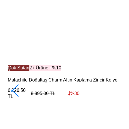
Çok Satan
2+ Ürüne +%10
Malachite Doğaltaş Charm Altın Kaplama Zincir Kolye
6.226,50
8.895,00
TL
%
30
TL