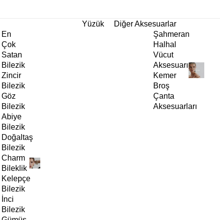
tı!
Yüzük
Diğer Aksesuarlar
En
Şahmeran
Çok
Halhal
Satan
Vücut
Bilezik
Aksesuarı
Zincir
Kemer
Bilezik
Broş
Göz
Çanta
Bilezik
Aksesuarları
Abiye
Bilezik
Doğaltaş
Bilezik
Charm
Bileklik
Kelepçe
Bilezik
İnci
Bilezik
Gümüş