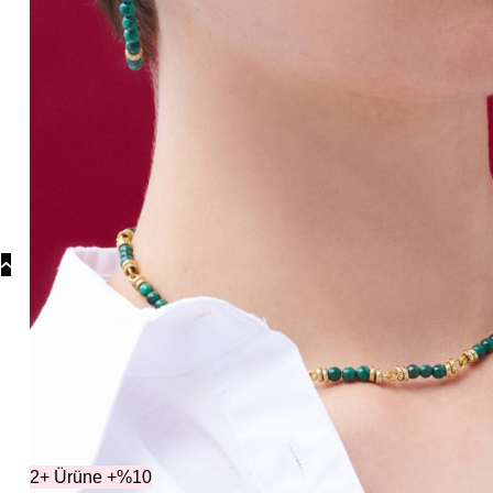
Koly
Güm
Koly
Yonc
Koly
Koleksiyo
2+ Ürüne +%10