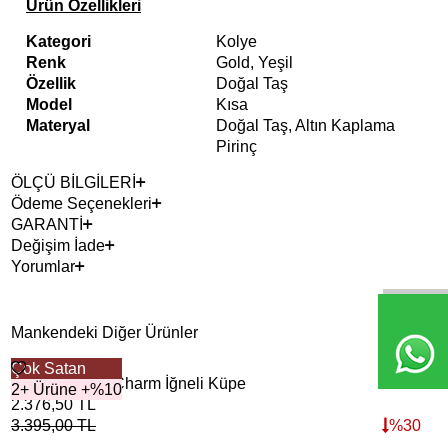
Ürün Özellikleri
Kategori
Kolye
Renk
Gold, Yeşil
Özellik
Doğal Taş
Model
Kısa
Materyal
Doğal Taş, Altın Kaplama
Pirinç
ÖLÇÜ BİLGİLERİ
Ödeme Seçenekleri
GARANTİ
Değişim İade
Yorumlar
Mankendeki Diğer Ürünler
Çok Satan
2+ 
Tük
Meadow Kalp Charm İğneli Küpe
Nes
2+ Ürüne +%10
2.376,50
TL
3.4
3.395,00
TL
%
30
4.8