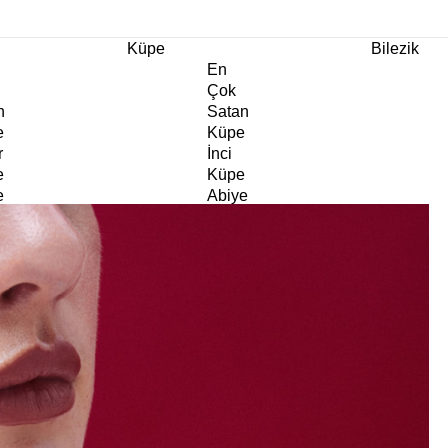
m Ürünlerde Geçerli
%30
İndirim •
2 Ürün ve Üzerine Sepette Ek %10
İndirim Fırsa
Küpe
Bilezik
En
Çok
n
Satan
e
Küpe
r
İnci
e
Küpe
e
Abiye
e
Küpe
Doğaltaş
e
Küpe
rm
Kıkırdak
e
Küpe
ltaş
Halka
e
Küpe
Göz
e
Küpe
er
Charm
e
Küpe
Klipsli