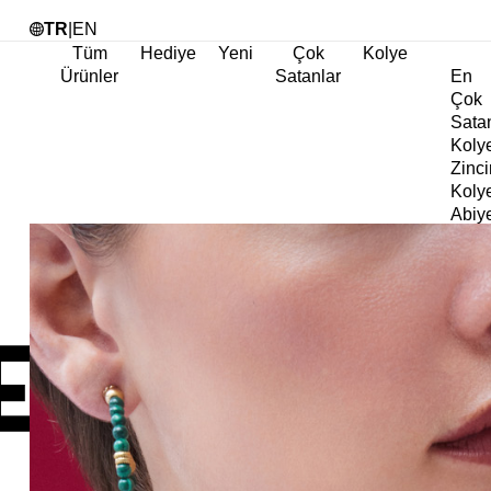
Tü
TR
|
EN
Tüm
Hediye
Yeni
Çok
Kolye
Ürünler
Satanlar
En
Çok
Sata
Koly
Zinci
Koly
Abiy
Koly
Göz
Koly
Cha
Koly
Doğa
Koly
İnci
Koly
Chok
Koly
Kalp