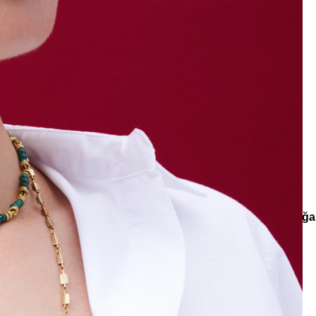
e
Küpe
üş
Gümüş
e
Küpe
a
Kalp
e
Küpe
Yonca
Küpe
nlar
Koleksiyonlar
Spirit of Malachite
Grounded Malahit Doğal