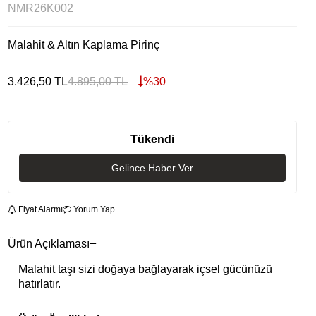
NMR26K002
Malahit & Altın Kaplama Pirinç
3.426,50
TL
4.895,00
TL
%
30
Tükendi
Gelince Haber Ver
Fiyat Alarmı
Yorum Yap
Ürün Açıklaması
Malahit taşı sizi doğaya bağlayarak içsel gücünüzü
hatırlatır.