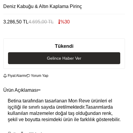
Deniz Kabuğu & Altın Kaplama Pirinç
3.286,50
TL
4.695,00
TL
%
30
Tükendi
Gelince Haber Ver
Fiyat Alarmı
Yorum Yap
Ürün Açıklaması
Betina tarafından tasarlanan Mon Reve ürünleri el
işçiliği ile sınırlı sayıda üretilmektedir.Tasarımlarda
kullanılan malzemeler doğal taş olduğundan renk,
şekil ve boyutta resimdeki ürün ile farklılık gösterebilir.