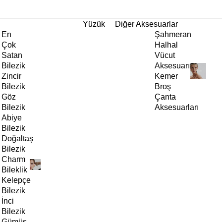
tı!
Yüzük
Diğer Aksesuarlar
En
Şahmeran
Çok
Halhal
Satan
Vücut
Bilezik
Aksesuarı
Zincir
Kemer
Bilezik
Broş
Göz
Çanta
Bilezik
Aksesuarları
Abiye
Bilezik
Doğaltaş
Bilezik
Charm
Bileklik
Kelepçe
Bilezik
İnci
Bilezik
Gümüş