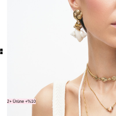
Koly
Güm
Koly
Yonc
Koly
Kateg
2+ Ürüne +%10