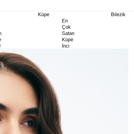
m Ürünlerde Geçerli
%30
İndirim •
2 Ürün ve Üzerine Sepette Ek %10
İndirim Fırsa
Küpe
Bilezik
En
Çok
n
Satan
e
Küpe
r
İnci
e
Küpe
e
Abiye
e
Küpe
Doğaltaş
e
Küpe
rm
Kıkırdak
e
Küpe
ltaş
Halka
e
Küpe
Göz
e
Küpe
er
Charm
e
Küpe
Klipsli