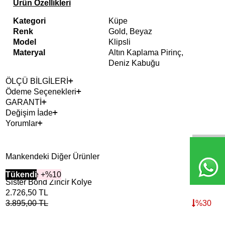
Ürün Özellikleri
Kategori
Küpe
Renk
Gold, Beyaz
Model
Klipsli
Materyal
Altın Kaplama Pirinç,
Deniz Kabuğu
ÖLÇÜ BİLGİLERİ
Ödeme Seçenekleri
GARANTİ
Değişim İade
Yorumlar
Mankendeki Diğer Ürünler
2+ Ürüne +%10
Tükendi
2+ 
Sister Bond Zincir Kolye
She
2.726,50
TL
4.4
3.895,00
TL
%
30
6.3