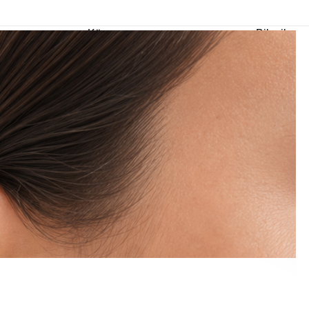
m Ürünlerde Geçerli
%30
İndirim •
2 Ürün ve Üzerine Sepette Ek %10
İndirim Fırsa
Küpe
Bilezik
En
Çok
n
Satan
e
Küpe
r
İnci
e
Küpe
e
Abiye
e
Küpe
Doğaltaş
e
Küpe
rm
Kıkırdak
e
Küpe
ltaş
Halka
e
Küpe
Göz
e
Küpe
er
Charm
e
Küpe
Klipsli