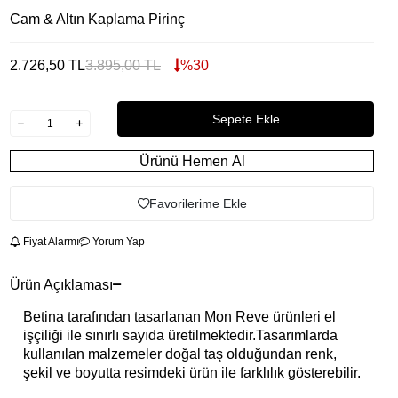
Cam & Altın Kaplama Pirinç
2.726,50
TL
3.895,00
TL
%
30
Sepete Ekle
Ürünü Hemen Al
Favorilerime Ekle
Fiyat Alarmı
Yorum Yap
Ürün Açıklaması
Betina tarafından tasarlanan Mon Reve ürünleri el
işçiliği ile sınırlı sayıda üretilmektedir.Tasarımlarda
kullanılan malzemeler doğal taş olduğundan renk,
şekil ve boyutta resimdeki ürün ile farklılık gösterebilir.