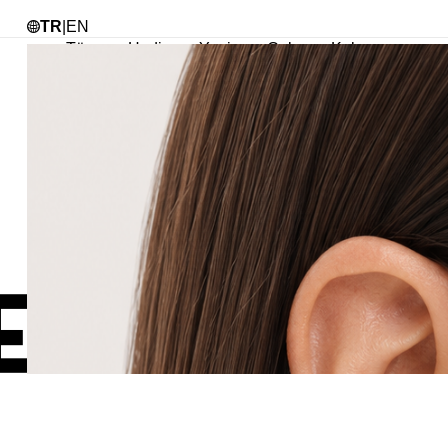
Tü
TR
|
EN
Tüm
Hediye
Yeni
Çok
Kolye
Ürünler
Satanlar
En
Çok
Sata
Koly
Zinci
Koly
Abiy
Koly
Göz
Koly
Cha
Koly
Doğa
Koly
İnci
Koly
Chok
Koly
Kalp