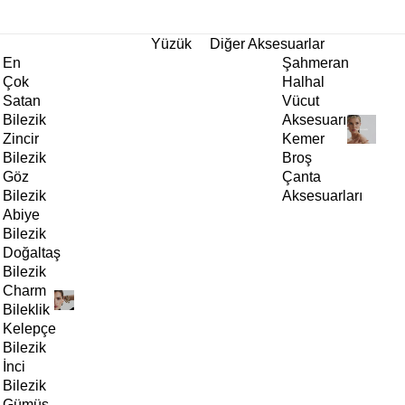
tı!
Yüzük
Diğer Aksesuarlar
En
Şahmeran
Çok
Halhal
Satan
Vücut
Bilezik
Aksesuarı
Zincir
Kemer
Bilezik
Broş
Göz
Çanta
Bilezik
Aksesuarları
Abiye
Bilezik
Doğaltaş
Bilezik
Charm
Bileklik
Kelepçe
Bilezik
İnci
Bilezik
Gümüş