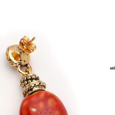
e
Küpe
üş
Gümüş
e
Küpe
a
Kalp
e
Küpe
Yonca
Küpe
siyonlar
Koleksiyonlar
Terra Bloom
Selva Altın Kaplama İğnel