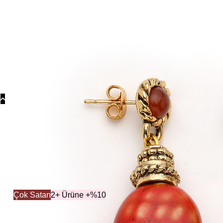
Koly
Güm
Koly
Yonc
Koly
Kolek
Çok Satan
2+ Ürüne +%10