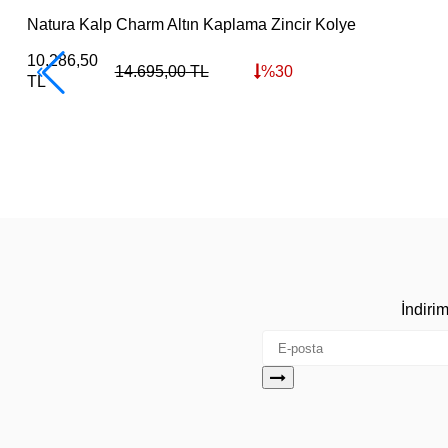
Natura Kalp Charm Altın Kaplama Zincir Kolye
10.286,50
14.695,00
TL
%
30
TL
İndiri