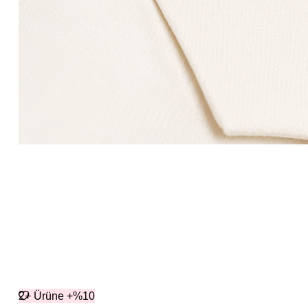
2+ Ürüne +%10