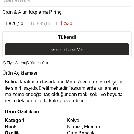
NMR26Y003
Cam & Altın Kaplama Pirinç
11.826,50
TL
16.895,00
TL
%
30
Tükendi
Gelince Haber Ver
Fiyat Alarmı
Yorum Yap
Ürün Açıklaması
Betina tarafından tasarlanan Mon Reve ürünleri el işçiliği
ile sınırlı sayıda üretilmektedir.Tasarımlarda kullanılan
malzemeler doğal taş olduğundan renk, şekil ve boyutta
resimdeki ürün ile farklılık gösterebilir.
Ürün Özellikleri
Kategori
Kolye
Renk
Kırmızı, Mercan
Özellik
Cam Boncuk