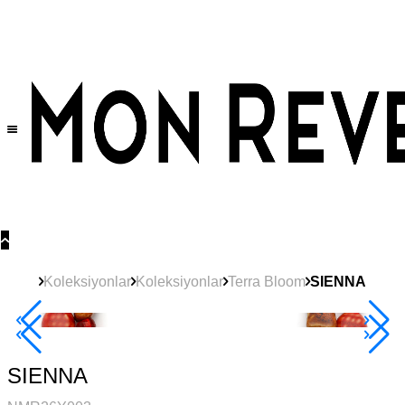
Tüm Ürünlerde Geçerli
%30
İndirim •
2 Ürün ve Üzerine Sepette Ek %10
İndirim Fırsatı!
Koleksiyonlar
Koleksiyonlar
Terra Bloom
SIENNA
Yeni
Ürün
2+ Ürüne +%10
SIENNA