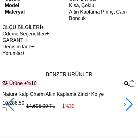
Model
Kısa, Çoklu
Materyal
Altın Kaplama Pirinç, Cam
Boncuk
ÖLÇÜ BİLGİLERİ
Ödeme Seçenekleri
GARANTİ
Değişim İade
Yorumlar
BENZER ÜRÜNLER
2+ Ürüne +%10
Natura Kalp Charm Altın Kaplama Zincir Kolye
10.286,50
7
14.695,00
TL
%
30
TL