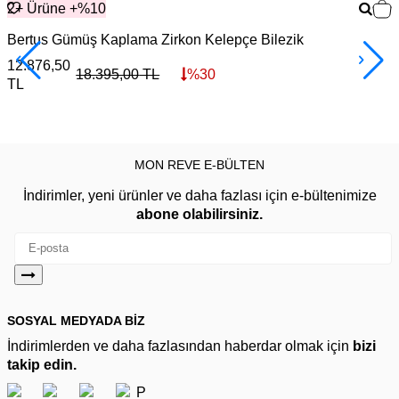
2+ Ürüne +%10
Bertus Gümüş Kaplama Zirkon Kelepçe Bilezik
B
12.876,50
2
18.395,00
TL
%
30
TL
MON REVE E-BÜLTEN
İndirimler, yeni ürünler ve daha fazlası için e-bültenimize
abone olabilirsiniz.
SOSYAL MEDYADA BİZ
İndirimlerden ve daha fazlasından haberdar olmak için
bizi
takip edin.