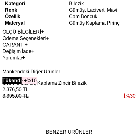
Kategori
Bilezik
Renk
Gümüş, Lacivert, Mavi
Özellik
Cam Boncuk
Materyal
Gümüş Kaplama Pirinç
ÖLÇÜ BİLGİLERİ
Ödeme Seçenekleri
GARANTİ
Değişim İade
Yorumlar
Mankendeki Diğer Ürünler
2+ Ürüne +%10
Tükendi
Cosmic Gümüş Kaplama Zincir Bilezik
2.376,50
TL
3.395,00
TL
%
30
BENZER ÜRÜNLER