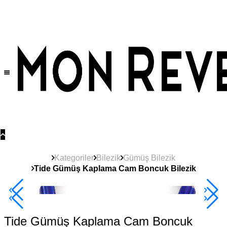
Tüm Ürünlerde Geçerli
%30
İndirim •
2 Ürün ve Üzerine Sepette Ek %10
İndirim Fırsatı!
Kategoriler
Bilezik
Gümüş Bilezik
Tide Gümüş Kaplama Cam Boncuk Bilezik
2+ Ürüne +%10
Tide Gümüş Kaplama Cam Boncuk