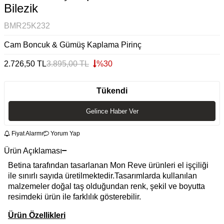
Bilezik
BMR25K232
Cam Boncuk & Gümüş Kaplama Pirinç
2.726,50
TL
3.895,00
TL
%
30
Tükendi
Gelince Haber Ver
Fiyat Alarmı
Yorum Yap
Ürün Açıklaması
Betina tarafından tasarlanan Mon Reve ürünleri el işçiliği
ile sınırlı sayıda üretilmektedir.Tasarımlarda kullanılan
malzemeler doğal taş olduğundan renk, şekil ve boyutta
resimdeki ürün ile farklılık gösterebilir.
Ürün Özellikleri