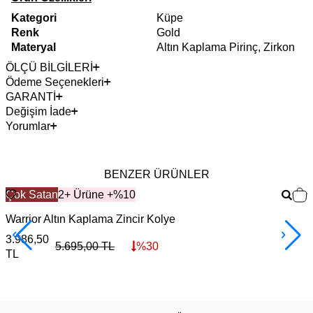
Kategori
Küpe
Renk
Gold
Materyal
Altın Kaplama Pirinç, Zirkon
ÖLÇÜ BİLGİLERİ
Ödeme Seçenekleri
GARANTİ
Değişim İade
Yorumlar
BENZER ÜRÜNLER
Çok Satan
2+ Ürüne +%10
Warrior Altın Kaplama Zincir Kolye
F
3.986,50
3
5.695,00
TL
%
30
TL