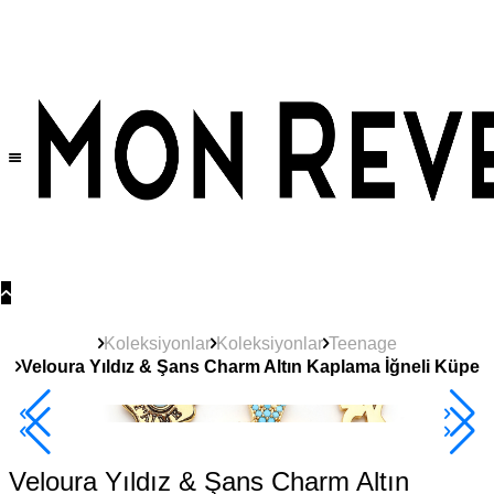
Tüm Ürünlerde Geçerli
%30
İndirim •
2 Ürün ve Üzerine Sepette Ek %10
İndirim Fırsatı!
Koleksiyonlar
Koleksiyonlar
Teenage
Veloura Yıldız & Şans Charm Altın Kaplama İğneli Küpe
Yeni
Ürün
Çok Satan
2+ Ürüne +%10
Veloura Yıldız & Şans Charm Altın