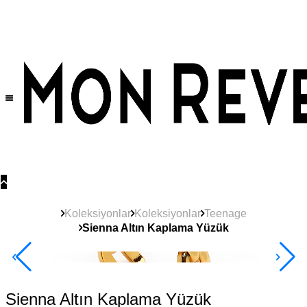
Tüm Ürünlerde Geçerli
%30
İndirim •
2 Ürün ve Üzerine Sepette Ek %10
İndirim Fırsatı!
Koleksiyonlar
Koleksiyonlar
Teenage
Sienna Altın Kaplama Yüzük
Yeni
Ürün
2+ Ürüne +%10
Sienna Altın Kaplama Yüzük