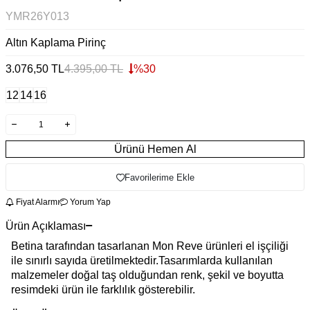
YMR26Y013
Altın Kaplama Pirinç
3.076,50
TL
4.395,00
TL
%
30
12
14
16
Ürünü Hemen Al
Favorilerime Ekle
Fiyat Alarmı
Yorum Yap
Ürün Açıklaması
Betina tarafından tasarlanan Mon Reve ürünleri el işçiliği
ile sınırlı sayıda üretilmektedir.Tasarımlarda kullanılan
malzemeler doğal taş olduğundan renk, şekil ve boyutta
resimdeki ürün ile farklılık gösterebilir.