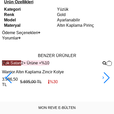
Ürün Özellikleri
Kategori
Yüzük
Renk
Gold
Model
Ayarlanabilir
Materyal
Altın Kaplama Pirinç
Ödeme Seçenekleri
Yorumlar
BENZER ÜRÜNLER
Çok Satan
2+ Ürüne +%10
Warrior Altın Kaplama Zincir Kolye
F
3.986,50
3
5.695,00
TL
%
30
TL
MON REVE E-BÜLTEN