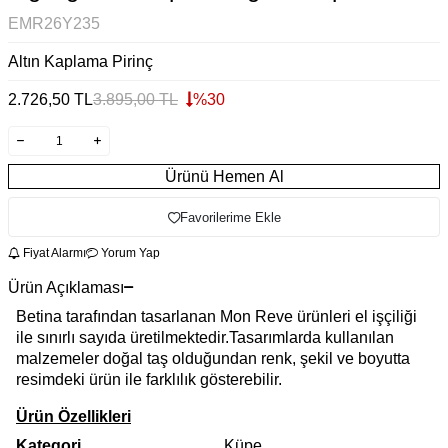
EMR26Y235
Altın Kaplama Pirinç
2.726,50
TL
3.895,00
TL
%
30
Ürünü Hemen Al
Favorilerime Ekle
Fiyat Alarmı
Yorum Yap
Ürün Açıklaması
Betina tarafından tasarlanan Mon Reve ürünleri el işçiliği
ile sınırlı sayıda üretilmektedir.Tasarımlarda kullanılan
malzemeler doğal taş olduğundan renk, şekil ve boyutta
resimdeki ürün ile farklılık gösterebilir.
Ürün Özellikleri
Kategori
Küpe