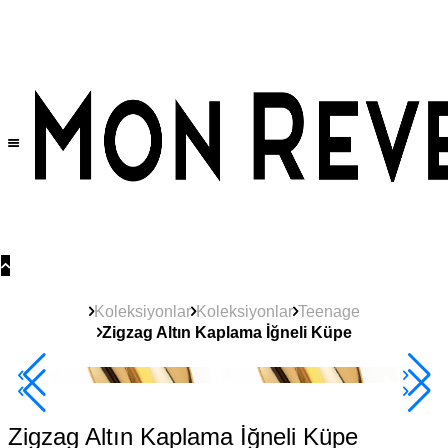
Tüm Ürünlerde Geçerli
%30
İndirim •
2 Ürün ve Üzerine Sepette Ek %10
İndirim Fırsatı!
Koleksiyonlar
Koleksiyonlar
Teenage
Zigzag Altın Kaplama İğneli Küpe
Yeni
Ürün
2+ Ürüne +%10
Zigzag Altın Kaplama İğneli Küpe