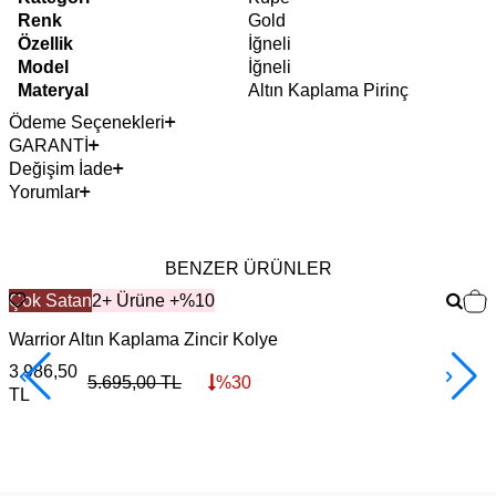
Renk
Gold
Özellik
İğneli
Model
İğneli
Materyal
Altın Kaplama Pirinç
Ödeme Seçenekleri
GARANTİ
Değişim İade
Yorumlar
BENZER ÜRÜNLER
Çok Satan
2+ Ürüne +%10
Warrior Altın Kaplama Zincir Kolye
F
3.986,50
3
5.695,00
TL
%
30
TL