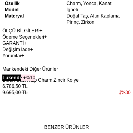
Özellik
Charm, Yonca, Kanat
Model
İğneli
Materyal
Doğal Taş, Altın Kaplama
Pirinç, Zirkon
ÖLÇÜ BİLGİLERİ
Ödeme Seçenekleri
GARANTİ
Değişim İade
Yorumlar
Mankendeki Diğer Ürünler
2+ Ürüne +%10
Tükendi
Bluen Göz, Kalp Charm Zincir Kolye
A
6.786,50
TL
3
9.695,00
TL
%
30
4
BENZER ÜRÜNLER