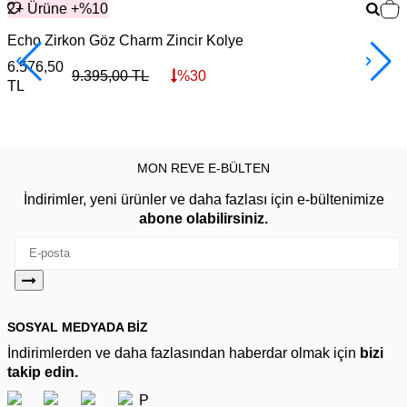
2+ Ürüne +%10
Echo Zirkon Göz Charm Zincir Kolye
6.576,50
3
9.395,00
TL
%
30
TL
MON REVE E-BÜLTEN
İndirimler, yeni ürünler ve daha fazlası için e-bültenimize
abone olabilirsiniz.
SOSYAL MEDYADA BİZ
İndirimlerden ve daha fazlasından haberdar olmak için
bizi
takip edin.