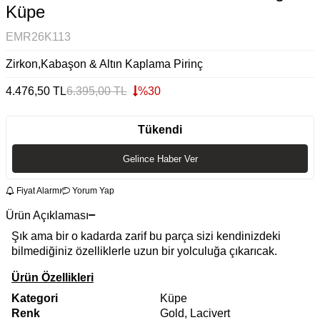
Küpe
EMR26K113
Zirkon,Kabaşon & Altın Kaplama Pirinç
4.476,50
TL
6.395,00
TL
%
30
Tükendi
Gelince Haber Ver
Fiyat Alarmı
Yorum Yap
Ürün Açıklaması
Şık ama bir o kadarda zarif bu parça sizi kendinizdeki
bilmediğiniz özelliklerle uzun bir yolculuğa çıkarıcak.
Ürün Özellikleri
Kategori
Küpe
Renk
Gold, Lacivert