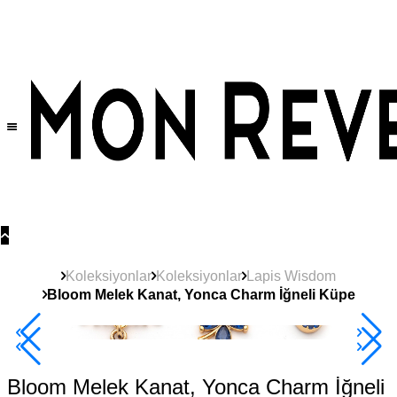
Tüm Ürünlerde Geçerli
%30
İndirim •
2 Ürün ve Üzerine Sepette Ek %10
İndirim Fırsatı!
Koleksiyonlar
Koleksiyonlar
Lapis Wisdom
Bloom Melek Kanat, Yonca Charm İğneli Küpe
2+ Ürüne +%10
Bloom Melek Kanat, Yonca Charm İğneli