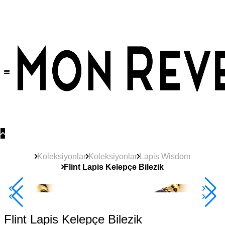
Tüm Ürünlerde Geçerli
%30
İndirim •
2 Ürün ve Üzerine Sepette Ek %10
İndirim Fırsatı!
Koleksiyonlar
Koleksiyonlar
Lapis Wisdom
Flint Lapis Kelepçe Bilezik
Çok Satan
2+ Ürüne +%10
Flint Lapis Kelepçe Bilezik