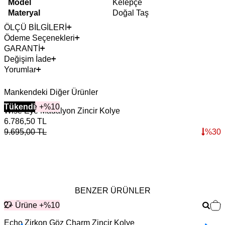
Model
Kelepçe
Materyal
Doğal Taş
ÖLÇÜ BİLGİLERİ
Ödeme Seçenekleri
GARANTİ
Değişim İade
Yorumlar
Mankendeki Diğer Ürünler
2+ Ürüne +%10
Tükendi
Wise Eye Madalyon Zincir Kolye
G
6.786,50
TL
4
9.695,00
TL
%
30
6
BENZER ÜRÜNLER
2+ Ürüne +%10
Echo Zirkon Göz Charm Zincir Kolye