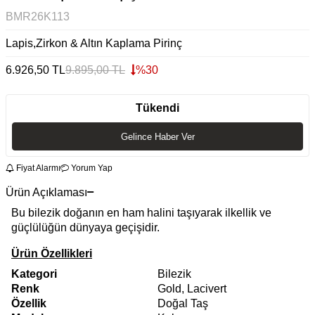
BMR26K113
Lapis,Zirkon & Altın Kaplama Pirinç
6.926,50
TL
9.895,00
TL
%
30
Tükendi
Gelince Haber Ver
Fiyat Alarmı
Yorum Yap
Ürün Açıklaması
Bu bilezik doğanın en ham halini taşıyarak ilkellik ve
güçlülüğün dünyaya geçişidir.
Ürün Özellikleri
Kategori
Bilezik
Renk
Gold, Lacivert
Özellik
Doğal Taş