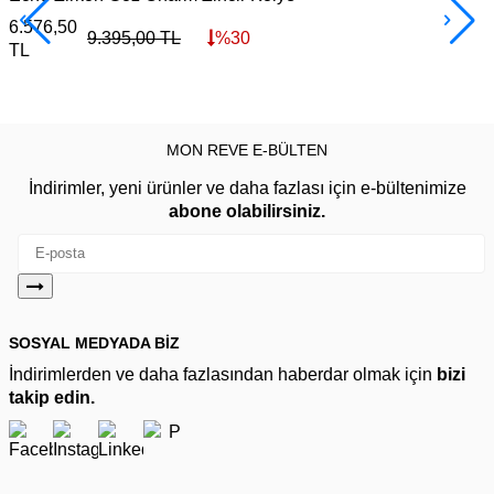
6.576,50
3
9.395,00
TL
%
30
TL
MON REVE E-BÜLTEN
İndirimler, yeni ürünler ve daha fazlası için e-bültenimize
abone olabilirsiniz.
SOSYAL MEDYADA BİZ
İndirimlerden ve daha fazlasından haberdar olmak için
bizi
takip edin.