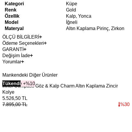
Kategori
Küpe
Renk
Gold
Özellik
Kalp, Yonca
Model
İğneli
Materyal
Altın Kaplama Pirinç, Zirkon
ÖLÇÜ BİLGİLERİ
Ödeme Seçenekleri
GARANTİ
Değişim İade
Yorumlar
Mankendeki Diğer Ürünler
2+ Ürüne +%10
Tükendi
Inner Compass Göz & Kalp Charm Altın Kaplama Zincir
A
Kolye
5.526,50
TL
5
7.895,00
TL
%
30
8