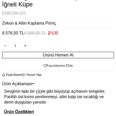
İğneli Küpe
EMR26K205
Zirkon & Altın Kaplama Pirinç
6.576,50
TL
9.395,00
TL
%
30
Ürünü Hemen Al
Favorilerime Ekle
Fiyat Alarmı
Yorum Yap
Ürün Açıklaması
Sevginin tıpkı bir çiçek gibi büyüyüp açmasını simgeler.
Parıltılı üst kısmı yenilenmeyi, altın kalp ise sıcaklığı ve
derin duyguları yansıtır.
Ürün Özellikleri