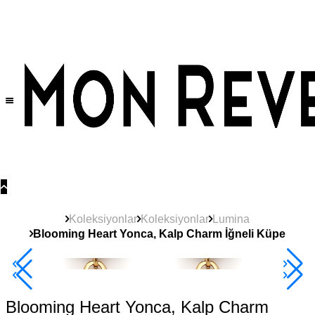
Tüm Ürünlerde Geçerli
%30
İndirim •
2 Ürün ve Üzerine Sepette Ek %10
İndirim Fırsatı!
Koleksiyonlar
Koleksiyonlar
Lumina
Blooming Heart Yonca, Kalp Charm İğneli Küpe
2+ Ürüne +%10
Blooming Heart Yonca, Kalp Charm