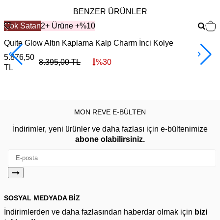
BENZER ÜRÜNLER
Çok Satan
2+ Ürüne +%10
Quite Glow Altın Kaplama Kalp Charm İnci Kolye
O
5.876,50
2
8.395,00
TL
%
30
TL
MON REVE E-BÜLTEN
İndirimler, yeni ürünler ve daha fazlası için e-bültenimize
abone olabilirsiniz.
SOSYAL MEDYADA BİZ
İndirimlerden ve daha fazlasından haberdar olmak için
bizi