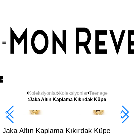
Tüm Ürünlerde Geçerli
%30
İndirim •
2 Ürün ve Üzerine Sepette Ek %10
İndirim Fırsatı!
Koleksiyonlar
Koleksiyonlar
Teenage
Jaka Altın Kaplama Kıkırdak Küpe
2+ Ürüne +%10
Jaka Altın Kaplama Kıkırdak Küpe