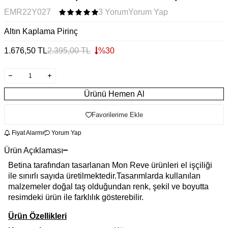
EMR22Y027
3 Yorum
Yorum Yap
Altın Kaplama Pirinç
1.676,50
TL
2.395,00
TL
%
30
Ürünü Hemen Al
Favorilerime Ekle
Fiyat Alarmı
Yorum Yap
Ürün Açıklaması
Betina tarafından tasarlanan Mon Reve ürünleri el işçiliği
ile sınırlı sayıda üretilmektedir.Tasarımlarda kullanılan
malzemeler doğal taş olduğundan renk, şekil ve boyutta
resimdeki ürün ile farklılık gösterebilir.
Ürün Özellikleri