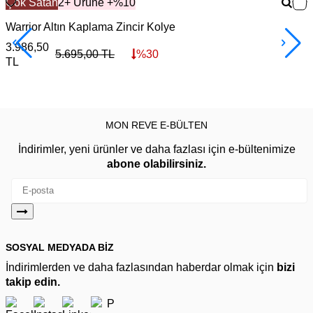
Çok Satan
2+ Ürüne +%10
Warrior Altın Kaplama Zincir Kolye
F
3.986,50
3
5.695,00
TL
%
30
TL
MON REVE E-BÜLTEN
İndirimler, yeni ürünler ve daha fazlası için e-bültenimize
abone olabilirsiniz.
SOSYAL MEDYADA BİZ
İndirimlerden ve daha fazlasından haberdar olmak için
bizi
takip edin.