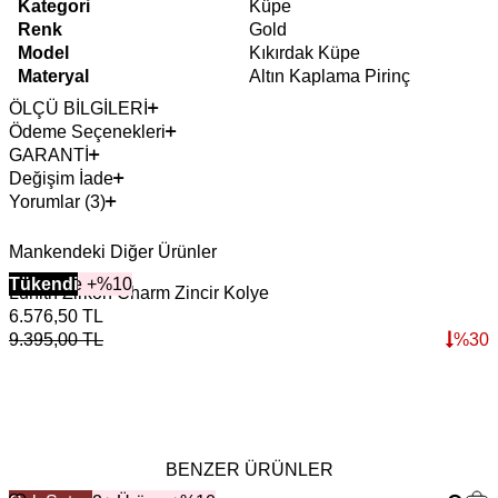
Kategori
Küpe
Renk
Gold
Model
Kıkırdak Küpe
Materyal
Altın Kaplama Pirinç
ÖLÇÜ BİLGİLERİ
Ödeme Seçenekleri
GARANTİ
Değişim İade
Yorumlar (3)
Mankendeki Diğer Ürünler
2+ Ürüne +%10
Tükendi
Lunith Zirkon Charm Zincir Kolye
C
6.576,50
TL
2
9.395,00
TL
%
30
3
BENZER ÜRÜNLER