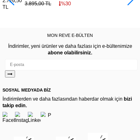
2.726,50
4
3.895,00
TL
%
30
TL
MON REVE E-BÜLTEN
İndirimler, yeni ürünler ve daha fazlası için e-bültenimize
abone olabilirsiniz.
SOSYAL MEDYADA BİZ
İndirimlerden ve daha fazlasından haberdar olmak için
bizi
takip edin.