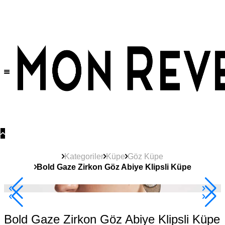
Tüm Ürünlerde Geçerli
%30
İndirim •
2 Ürün ve Üzerine Sepette Ek %10
İndirim Fırsatı!
Kategoriler
Küpe
Göz Küpe
Bold Gaze Zirkon Göz Abiye Klipsli Küpe
2+ Ürüne +%10
Bold Gaze Zirkon Göz Abiye Klipsli Küpe