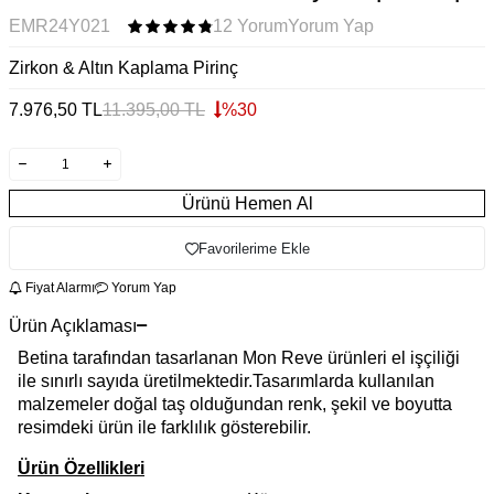
EMR24Y021
12 Yorum
Yorum Yap
Zirkon & Altın Kaplama Pirinç
7.976,50
TL
11.395,00
TL
%
30
Ürünü Hemen Al
Favorilerime Ekle
Fiyat Alarmı
Yorum Yap
Ürün Açıklaması
Betina tarafından tasarlanan Mon Reve ürünleri el işçiliği
ile sınırlı sayıda üretilmektedir.Tasarımlarda kullanılan
malzemeler doğal taş olduğundan renk, şekil ve boyutta
resimdeki ürün ile farklılık gösterebilir.
Ürün Özellikleri