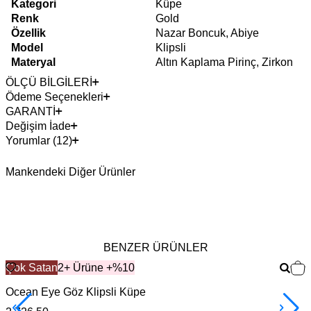
Kategori
Küpe
Renk
Gold
Özellik
Nazar Boncuk, Abiye
Model
Klipsli
Materyal
Altın Kaplama Pirinç, Zirkon
ÖLÇÜ BİLGİLERİ
Ödeme Seçenekleri
GARANTİ
Değişim İade
Yorumlar (12)
Mankendeki Diğer Ürünler
BENZER ÜRÜNLER
Çok Satan
2+ Ürüne +%10
Ocean Eye Göz Klipsli Küpe
D