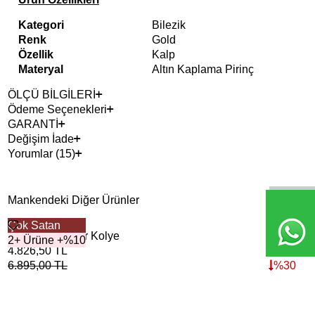
Kategori
Bilezik
Renk
Gold
Özellik
Kalp
Materyal
Altın Kaplama Pirinç
ÖLÇÜ BİLGİLERİ
Ödeme Seçenekleri
GARANTİ
Değişim İade
Yorumlar (15)
Mankendeki Diğer Ürünler
Çok Satan
Ariel Kalp Zincir Kolye
2+ Ürüne +%10
4.826,50
TL
6.895,00
TL
%
30