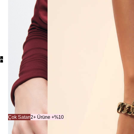
Koly
Güm
Koly
Yonc
Koly
Çok Satan
2+ Ürüne +%10