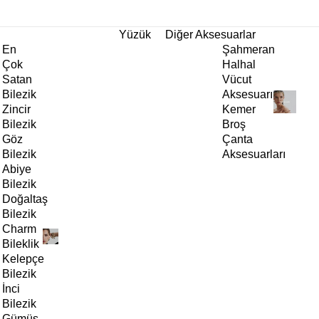
tı!
Yüzük
Diğer Aksesuarlar
En
Şahmeran
Çok
Halhal
Satan
Vücut
Bilezik
Aksesuarı
Zincir
Kemer
Bilezik
Broş
Göz
Çanta
Bilezik
Aksesuarları
Abiye
Bilezik
Doğaltaş
Bilezik
Charm
Bileklik
Kelepçe
Bilezik
İnci
Bilezik
Gümüş