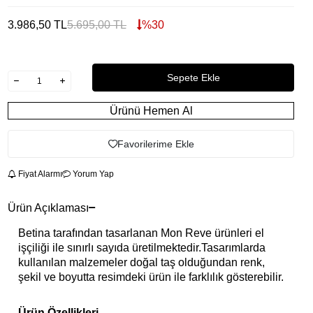
3.986,50
TL
5.695,00
TL
%
30
Sepete Ekle
Ürünü Hemen Al
Favorilerime Ekle
Fiyat Alarmı
Yorum Yap
Ürün Açıklaması
Betina tarafından tasarlanan Mon Reve ürünleri el
işçiliği ile sınırlı sayıda üretilmektedir.Tasarımlarda
kullanılan malzemeler doğal taş olduğundan renk,
şekil ve boyutta resimdeki ürün ile farklılık gösterebilir.
Ürün Özellikleri