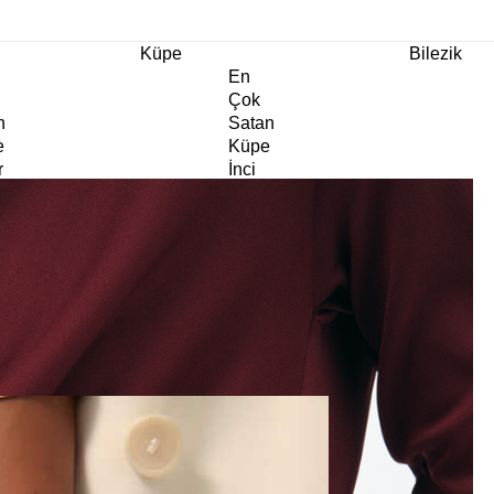
m Ürünlerde Geçerli
%30
İndirim •
2 Ürün ve Üzerine Sepette Ek %10
İndirim Fırsa
Küpe
Bilezik
En
Çok
n
Satan
e
Küpe
r
İnci
e
Küpe
e
Abiye
e
Küpe
Doğaltaş
e
Küpe
rm
Kıkırdak
e
Küpe
ltaş
Halka
e
Küpe
Göz
e
Küpe
er
Charm
e
Küpe
Klipsli