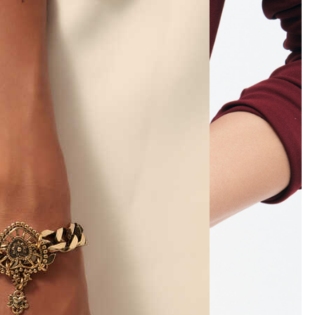
e
Küpe
üş
Gümüş
e
Küpe
a
Kalp
e
Küpe
Yonca
Küpe
Kategoriler
Bilezik
Kalp Bilezik
Ariel Kalp Zincir Bilezik