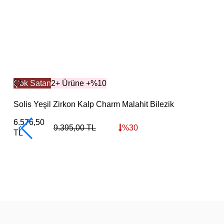
Çok Satan
2+ Ürüne +%10
Solis Yeşil Zirkon Kalp Charm Malahit Bilezik
6.576,50
9.395,00
TL
%
30
TL