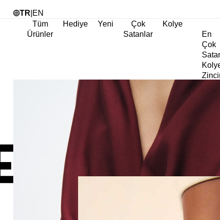
Tü
TR
|
EN
Tüm
Hediye
Yeni
Çok
Kolye
Ürünler
Satanlar
En
Çok
Sata
Koly
Zinci
Koly
Abiy
Koly
Göz
Koly
Cha
Koly
Doğa
Koly
İnci
Koly
Chok
Koly
Kalp