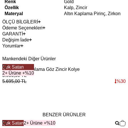
Renk
Gold
Özellik
Kalp, Zincir
Materyal
Altın Kaplama Pirinç, Zirkon
ÖLÇÜ BİLGİLERİ
Ödeme Seçenekleri
GARANTİ
Değişim İade
Yorumlar
Mankendeki Diğer Ürünler
Çok Satan
Gizmo Altın Kaplama Göz Zincir Kolye
O
2+ Ürüne +%10
3.986,50
TL
2
5.695,00
TL
%
30
3
BENZER ÜRÜNLER
Çok Satan
2+ Ürüne +%10