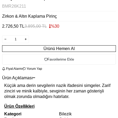
BMR26K211
Zirkon & Altın Kaplama Pirinç
2.726,50
TL
3.895,00
TL
%
30
Ürünü Hemen Al
Favorilerime Ekle
Fiyat Alarmı
Yorum Yap
Ürün Açıklaması
Küçük ama derin sevgilerin nazik ifadesini simgeler. Zarif
zinciri ve minik kalbiyle, sevginin her zaman gösterişli
olmak zorunda olmadığını hatırlatır.
Ürün Özellikleri
Kategori
Bilezik