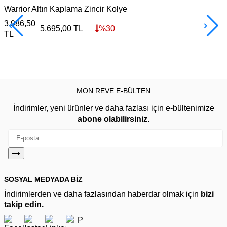
Warrior Altın Kaplama Zincir Kolye
F
3.986,50
3
5.695,00
TL
%
30
TL
MON REVE E-BÜLTEN
İndirimler, yeni ürünler ve daha fazlası için e-bültenimize
abone olabilirsiniz.
SOSYAL MEDYADA BİZ
İndirimlerden ve daha fazlasından haberdar olmak için
bizi
takip edin.