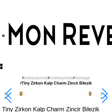
Tüm Ürünlerde Geçerli
%30
İndirim •
2 Ürün ve Üzerine Sepette Ek %10
İndirim Fırsatı!
Koleksiyonlar
Koleksiyonlar
Teenage
Tiny Zirkon Kalp Charm Zincir Bilezik
Çok Satan
2+ Ürüne +%10
Tiny Zirkon Kalp Charm Zincir Bilezik