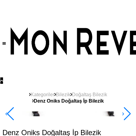
Tüm Ürünlerde Geçerli
%30
İndirim •
2 Ürün ve Üzerine Sepette Ek %10
İndirim Fırsatı!
Kategoriler
Bilezik
Doğaltaş Bilezik
Denz Oniks Doğaltaş İp Bilezik
2+ Ürüne +%10
Denz Oniks Doğaltaş İp Bilezik