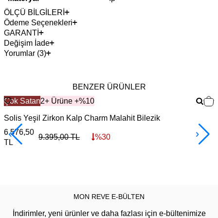
ÖLÇÜ BİLGİLERİ
Ödeme Seçenekleri
GARANTİ
Değişim İade
Yorumlar (3)
BENZER ÜRÜNLER
Çok Satan
2+ Ürüne +%10
Solis Yeşil Zirkon Kalp Charm Malahit Bilezik
C
6.576,50
6
9.395,00
TL
%
30
TL
MON REVE E-BÜLTEN
İndirimler, yeni ürünler ve daha fazlası için e-bültenimize