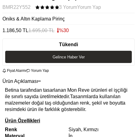
BMR22Y552
3 Yorum
Yorum Yap
Oniks & Altın Kaplama Pirinç
1.186,50
TL
1.695,00
TL
%
30
Tükendi
Gelince Haber Ver
Fiyat Alarmı
Yorum Yap
Ürün Açıklaması
Betina tarafından tasarlanan Mon Reve ürünleri el işçiliği
ile sınırlı sayıda üretilmektedir.Tasarımlarda kullanılan
malzemeler doğal taş olduğundan renk, şekil ve boyutta
resimdeki ürün ile farklılık gösterebilir.
Ürün Özellikleri
Renk
Siyah, Kırmızı
Materyal
İp