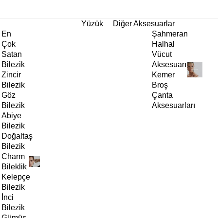
tı!
Yüzük
Diğer Aksesuarlar
En
Şahmeran
Çok
Halhal
Satan
Vücut
Bilezik
Aksesuarı
Zincir
Kemer
Bilezik
Broş
Göz
Çanta
Bilezik
Aksesuarları
Abiye
Bilezik
Doğaltaş
Bilezik
Charm
Bileklik
Kelepçe
Bilezik
İnci
Bilezik
Gümüş