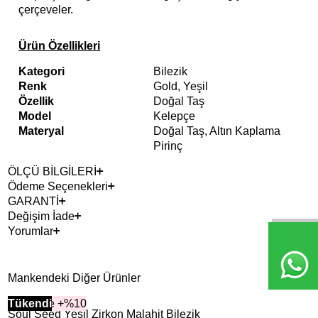
çerçeveler.
Ürün Özellikleri
Kategori
Bilezik
Renk
Gold, Yeşil
Özellik
Doğal Taş
Model
Kelepçe
Materyal
Doğal Taş, Altın Kaplama
Pirinç
ÖLÇÜ BİLGİLERİ
Ödeme Seçenekleri
GARANTİ
Değişim İade
Yorumlar
Mankendeki Diğer Ürünler
2+ Ürüne +%10
Tükendi
2+ 
Tük
Soul Seed Yeşil Zirkon Malahit Bilezik
Lov