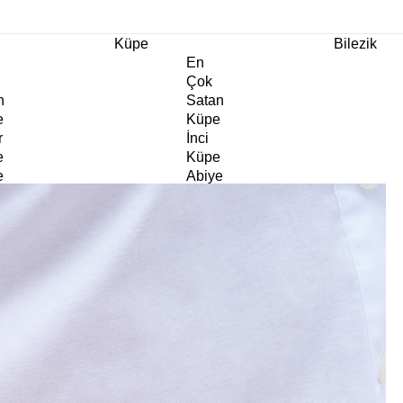
m Ürünlerde Geçerli
%30
İndirim •
2 Ürün ve Üzerine Sepette Ek %10
İndirim Fırsa
Küpe
Bilezik
En
Çok
n
Satan
e
Küpe
r
İnci
e
Küpe
e
Abiye
e
Küpe
Doğaltaş
e
Küpe
rm
Kıkırdak
e
Küpe
ltaş
Halka
e
Küpe
Göz
e
Küpe
er
Charm
e
Küpe
Klipsli