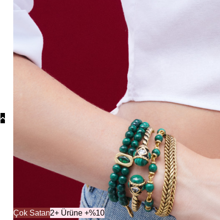
Koly
Güm
Koly
Yonc
Koly
Koleksiyonlar
Koleksiy
Çok Satan
2+ Ürüne +%10