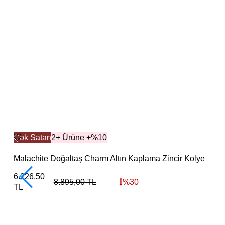
Çok Satan
2+ Ürüne +%10
Malachite Doğaltaş Charm Altın Kaplama Zincir Kolye
6.226,50
8.895,00
TL
%
30
TL