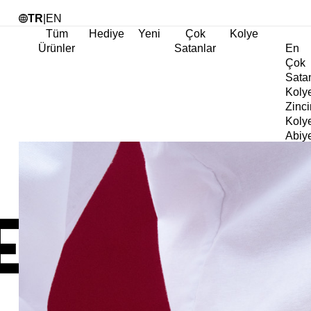
Tü
TR
|
EN
Tüm
Hediye
Yeni
Çok
Kolye
Ürünler
Satanlar
En
Çok
Sata
Koly
Zinci
Koly
Abiy
Koly
Göz
Koly
Cha
Koly
Doğa
Koly
İnci
Koly
Chok
Koly
Kalp