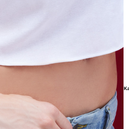
e
Küpe
üş
Gümüş
e
Küpe
a
Kalp
e
Küpe
Yonca
Küpe
onlar
Spirit of Malachite
Green Halo Malahit Doğaltaş Altın K