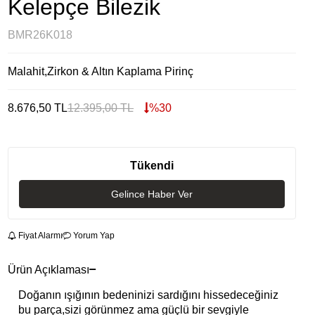
Kelepçe Bilezik
BMR26K018
Malahit,Zirkon & Altın Kaplama Pirinç
8.676,50
TL
12.395,00
TL
%
30
Tükendi
Gelince Haber Ver
Fiyat Alarmı
Yorum Yap
Ürün Açıklaması
Doğanın ışığının bedeninizi sardığını hissedeceğiniz
bu parça,sizi görünmez ama güçlü bir sevgiyle