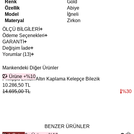
Renk
Gold
Özellik
Abiye
Model
İğneli
Materyal
Zirkon
ÖLÇÜ BİLGİLERİ
Ödeme Seçenekleri
GARANTİ
Değişim İade
Yorumlar (13)
Mankendeki Diğer Ürünler
2+ Ürüne +%10
Philippa Zirkon Altın Kaplama Kelepçe Bilezik
S
10.286,50
TL
6
14.695,00
TL
%
30
9
BENZER ÜRÜNLER