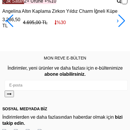
Çok Satan
2+ Ürüne +%10
Angelina Altın Kaplama Zirkon Yıldız Charm İğneli Küpe
P
3.286,50
5
4.695,00
TL
%
30
TL
MON REVE E-BÜLTEN
İndirimler, yeni ürünler ve daha fazlası için e-bültenimize
abone olabilirsiniz.
SOSYAL MEDYADA BİZ
İndirimlerden ve daha fazlasından haberdar olmak için
bizi
takip edin.