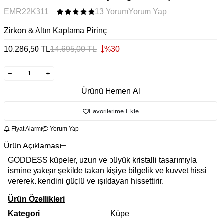
EMR22K311
13 Yorum
Yorum Yap
Zirkon & Altın Kaplama Pirinç
10.286,50
TL
14.695,00
TL
%
30
Ürünü Hemen Al
Favorilerime Ekle
Fiyat Alarmı
Yorum Yap
Ürün Açıklaması
GODDESS küpeler, uzun ve büyük kristalli tasarımıyla
ismine yakışır şekilde takan kişiye bilgelik ve kuvvet hissi
vererek, kendini güçlü ve ışıldayan hissettirir.
Ürün Özellikleri
Kategori
Küpe