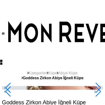
Tüm Ürünlerde Geçerli
%30
İndirim •
2 Ürün ve Üzerine Sepette Ek %10
İndirim Fırsatı!
Kategoriler
Küpe
Abiye Küpe
Goddess Zirkon Abiye İğneli Küpe
2+ Ürüne +%10
Goddess Zirkon Abiye İğneli Küpe