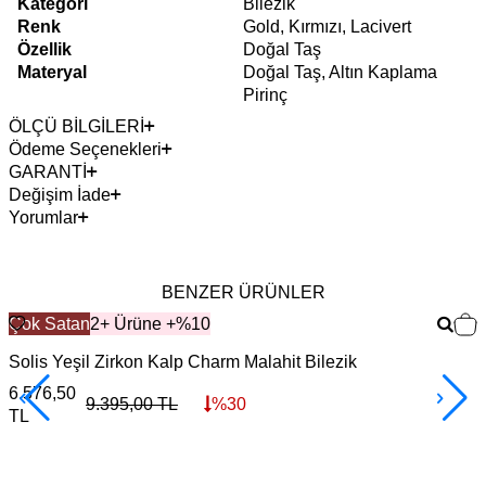
Kategori
Bilezik
Renk
Gold, Kırmızı, Lacivert
Özellik
Doğal Taş
Materyal
Doğal Taş, Altın Kaplama
Pirinç
ÖLÇÜ BİLGİLERİ
Ödeme Seçenekleri
GARANTİ
Değişim İade
Yorumlar
BENZER ÜRÜNLER
Çok Satan
2+ Ürüne +%10
Solis Yeşil Zirkon Kalp Charm Malahit Bilezik
C
6.576,50
6
9.395,00
TL
%
30
TL