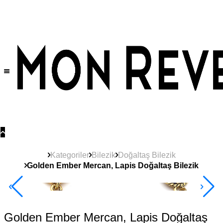
Tüm Ürünlerde Geçerli
%30
İndirim •
2 Ürün ve Üzerine Sepette Ek %10
İndirim Fırsatı!
Kategoriler
Bilezik
Doğaltaş Bilezik
Golden Ember Mercan, Lapis Doğaltaş Bilezik
2+ Ürüne +%10
Golden Ember Mercan, Lapis Doğaltaş