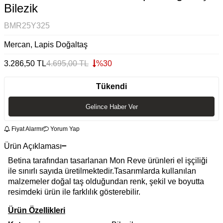
Bilezik
BMR25Y325
Mercan, Lapis Doğaltaş
3.286,50
TL
4.695,00
TL
%
30
Tükendi
Gelince Haber Ver
Fiyat Alarmı
Yorum Yap
Ürün Açıklaması
Betina tarafından tasarlanan Mon Reve ürünleri el işçiliği
ile sınırlı sayıda üretilmektedir.Tasarımlarda kullanılan
malzemeler doğal taş olduğundan renk, şekil ve boyutta
resimdeki ürün ile farklılık gösterebilir.
Ürün Özellikleri