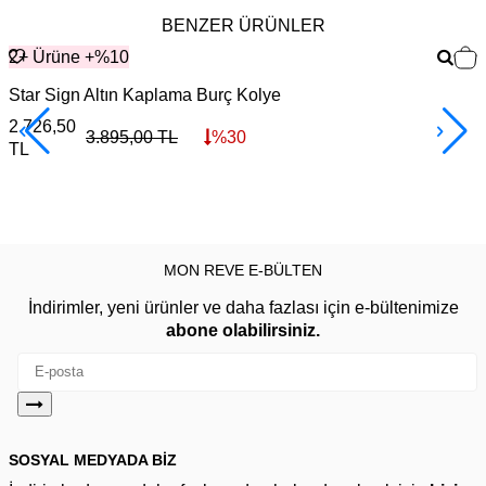
BENZER ÜRÜNLER
2+ Ürüne +%10
Star Sign Altın Kaplama Burç Kolye
O
2.726,50
4
3.895,00
TL
%
30
TL
MON REVE E-BÜLTEN
İndirimler, yeni ürünler ve daha fazlası için e-bültenimize
abone olabilirsiniz.
SOSYAL MEDYADA BİZ