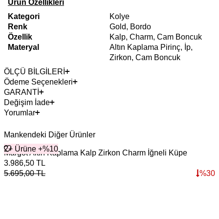
Ürün Özellikleri
Kategori
Kolye
Renk
Gold, Bordo
Özellik
Kalp, Charm, Cam Boncuk
Materyal
Altın Kaplama Pirinç, İp,
Zirkon, Cam Boncuk
ÖLÇÜ BİLGİLERİ
Ödeme Seçenekleri
GARANTİ
Değişim İade
Yorumlar
Mankendeki Diğer Ürünler
2+ Ürüne +%10
Margot Altın Kaplama Kalp Zirkon Charm İğneli Küpe
3.986,50
TL
5.695,00
TL
%
30