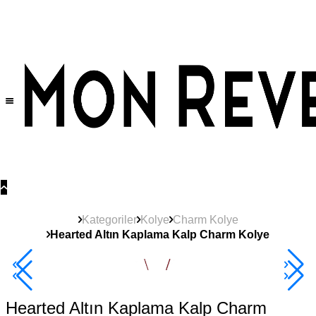
Tüm Ürünlerde Geçerli
%30
İndirim •
2 Ürün ve Üzerine Sepette Ek %10
İndirim Fırsatı!
Kategoriler
Kolye
Charm Kolye
Hearted Altın Kaplama Kalp Charm Kolye
2+ Ürüne +%10
Hearted Altın Kaplama Kalp Charm