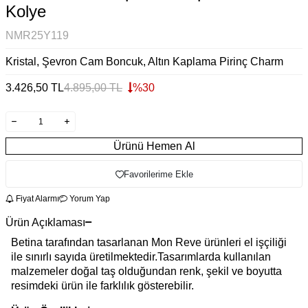
Kolye
NMR25Y119
Kristal, Şevron Cam Boncuk, Altın Kaplama Pirinç Charm
3.426,50
TL
4.895,00
TL
%
30
Ürünü Hemen Al
Favorilerime Ekle
Fiyat Alarmı
Yorum Yap
Ürün Açıklaması
Betina tarafından tasarlanan Mon Reve ürünleri el işçiliği
ile sınırlı sayıda üretilmektedir.Tasarımlarda kullanılan
malzemeler doğal taş olduğundan renk, şekil ve boyutta
resimdeki ürün ile farklılık gösterebilir.