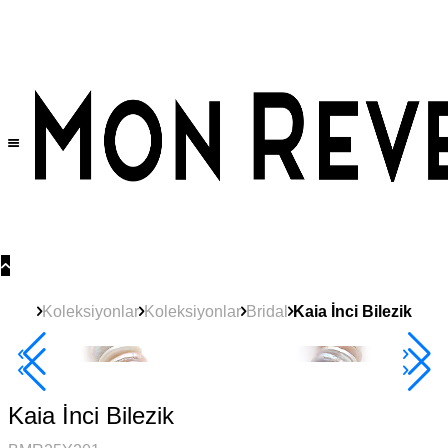
Tüm Ürünlerde Geçerli
%30
İndirim •
2 Ürün ve Üzerine Sepette Ek %10
İndirim Fırsatı!
Koleksiyonlar
Koleksiyonlar
Bridal
Kaia İnci Bilezik
2+ Ürüne +%10
Kaia İnci Bilezik