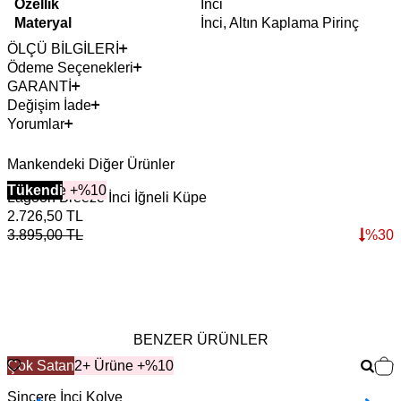
Özellik
İnci
Materyal
İnci, Altın Kaplama Pirinç
ÖLÇÜ BİLGİLERİ
Ödeme Seçenekleri
GARANTİ
Değişim İade
Yorumlar
Mankendeki Diğer Ürünler
2+ Ürüne +%10
Tükendi
Lagoon Breeze İnci İğneli Küpe
R
2.726,50
TL
7
3.895,00
TL
%
30
1
BENZER ÜRÜNLER
Çok Satan
2+ Ürüne +%10
Sincere İnci Kolye
S