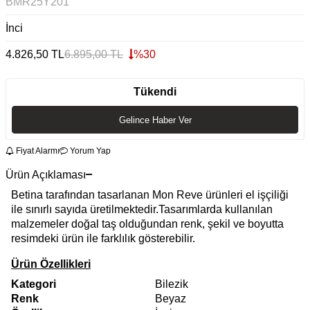
BMR25Y201
İnci
4.826,50
TL
6.895,00
TL
%
30
Tükendi
Gelince Haber Ver
Fiyat Alarmı
Yorum Yap
Ürün Açıklaması
Betina tarafından tasarlanan Mon Reve ürünleri el işçiliği
ile sınırlı sayıda üretilmektedir.Tasarımlarda kullanılan
malzemeler doğal taş olduğundan renk, şekil ve boyutta
resimdeki ürün ile farklılık gösterebilir.
Ürün Özellikleri
Kategori
Bilezik
Renk
Beyaz