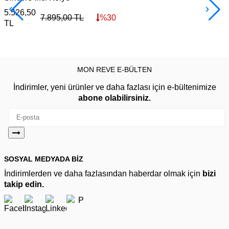
5.526,50
1
7.895,00
TL
%
30
TL
MON REVE E-BÜLTEN
İndirimler, yeni ürünler ve daha fazlası için e-bültenimize
abone olabilirsiniz.
SOSYAL MEDYADA BİZ
İndirimlerden ve daha fazlasından haberdar olmak için
bizi
takip edin.