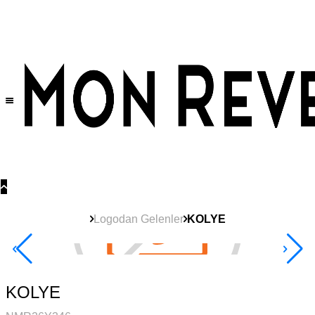
Tüm Ürünlerde Geçerli
%30
İndirim •
2 Ürün ve Üzerine Sepette Ek %10
İndirim Fırsatı!
Logodan Gelenler
KOLYE
Yeni
Ürün
2+ Ürüne +%10
KOLYE