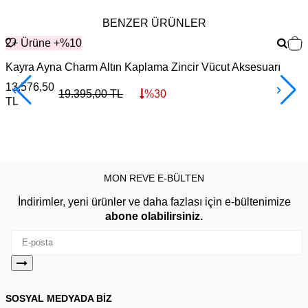
BENZER ÜRÜNLER
2+ Ürüne +%10
Kayra Ayna Charm Altın Kaplama Zincir Vücut Aksesuarı
13.576,50
19.395,00
TL
%
30
TL
2
MON REVE E-BÜLTEN
İndirimler, yeni ürünler ve daha fazlası için e-bültenimize
abone olabilirsiniz.
SOSYAL MEDYADA BİZ