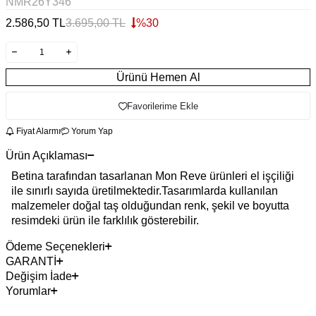
NMR26Y346
2.586,50
TL
3.695,00
TL
%
30
Ürünü Hemen Al
Favorilerime Ekle
Fiyat Alarmı
Yorum Yap
Ürün Açıklaması
Betina tarafından tasarlanan Mon Reve ürünleri el işçiliği
ile sınırlı sayıda üretilmektedir.Tasarımlarda kullanılan
malzemeler doğal taş olduğundan renk, şekil ve boyutta
resimdeki ürün ile farklılık gösterebilir.
Ödeme Seçenekleri
GARANTİ
Değişim İade
Yorumlar