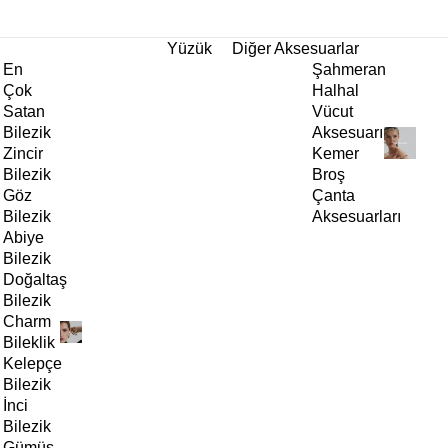
tı!
Yüzük
Diğer Aksesuarlar
En
Şahmeran
Çok
Halhal
Satan
Vücut
Bilezik
Aksesuarı
Zincir
Kemer
Bilezik
Broş
Göz
Çanta
Bilezik
Aksesuarları
Abiye
Bilezik
Doğaltaş
Bilezik
Charm
Bileklik
Kelepçe
Bilezik
İnci
Bilezik
Gümüş