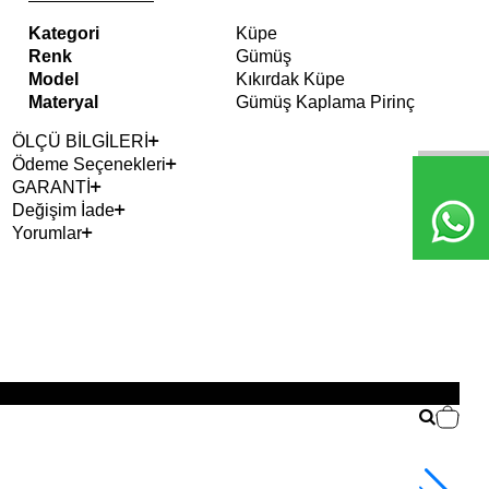
Kategori
Küpe
Renk
Gümüş
Model
Kıkırdak Küpe
Materyal
Gümüş Kaplama Pirinç
ÖLÇÜ BİLGİLERİ
Ödeme Seçenekleri
GARANTİ
Değişim İade
Yorumlar
2+ 
YE
Sol