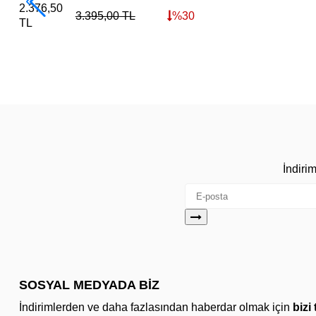
2.376,50
3.395,00
TL
%
30
TL
İndiri
SOSYAL MEDYADA BİZ
İndirimlerden ve daha fazlasından haberdar olmak için
bizi