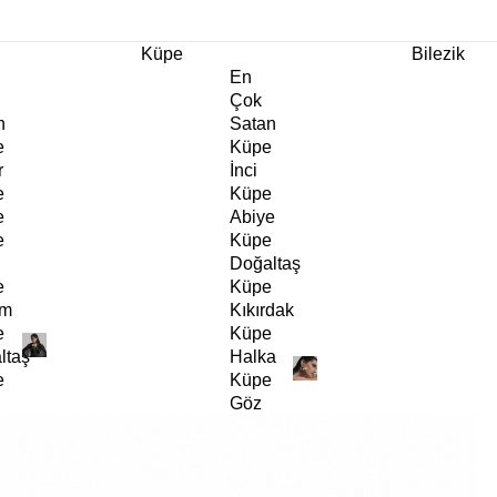
m Ürünlerde Geçerli
%30
İndirim •
2 Ürün ve Üzerine Sepette Ek %10
İndirim Fırsa
Küpe
Bilezik
En
Çok
n
Satan
e
Küpe
r
İnci
e
Küpe
e
Abiye
e
Küpe
Doğaltaş
e
Küpe
rm
Kıkırdak
e
Küpe
ltaş
Halka
e
Küpe
Göz
e
Küpe
er
Charm
e
Küpe
Klipsli