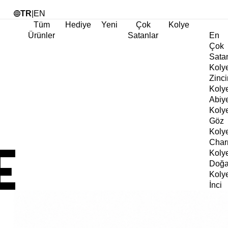
Tü
TR
|
EN
Tüm
Hediye
Yeni
Çok
Kolye
Ürünler
Satanlar
En
Çok
Sata
Koly
Zinci
Koly
Abiy
Koly
Göz
Koly
Cha
Koly
Doğa
Koly
İnci
Koly
Chok
Koly
Kalp