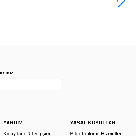
3.4
TL
rsiniz.
YARDIM
YASAL KOŞULLAR
Kolay İade & Değişim
Bilgi Toplumu Hizmetleri