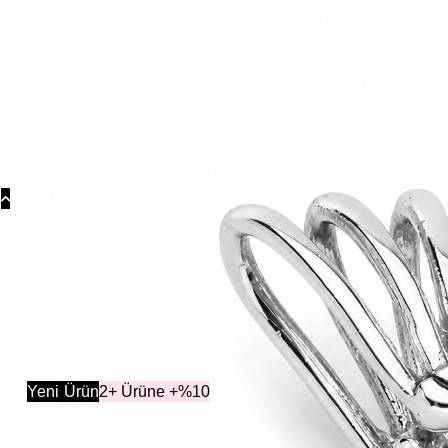
Koly
Güm
Koly
Yonc
Koly
Yeni
Ürün
2+ Ürüne +%10