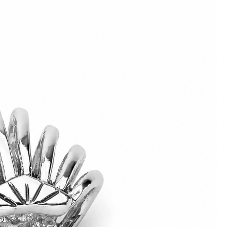
e
Küpe
üş
Gümüş
e
Küpe
a
Kalp
e
Küpe
Yonca
Küpe
Logodan Gelenler
SILVER PALM