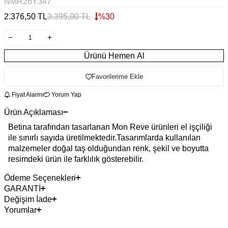
NMR26Y347
2.376,50
TL
3.395,00
TL
%
30
Ürünü Hemen Al
Favorilerime Ekle
Fiyat Alarmı
Yorum Yap
Ürün Açıklaması
Betina tarafından tasarlanan Mon Reve ürünleri el işçiliği
ile sınırlı sayıda üretilmektedir.Tasarımlarda kullanılan
malzemeler doğal taş olduğundan renk, şekil ve boyutta
resimdeki ürün ile farklılık gösterebilir.
Ödeme Seçenekleri
GARANTİ
Değişim İade
Yorumlar