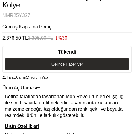
Kolye
NMR25Y327
Gümüş Kaplama Pirinç
2.376,50
TL
3.395,00
TL
%
30
Tükendi
Gelince Haber Ver
Fiyat Alarmı
Yorum Yap
Ürün Açıklaması
Betina tarafından tasarlanan Mon Reve ürünleri el işçiliği
ile sınırlı sayıda üretilmektedir.Tasarımlarda kullanılan
malzemeler doğal taş olduğundan renk, şekil ve boyutta
resimdeki ürün ile farklılık gösterebilir.
Ürün Özellikleri