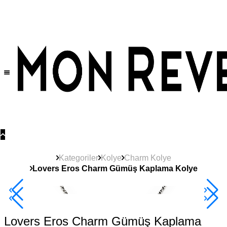
Tüm Ürünlerde Geçerli
%30
İndirim •
2 Ürün ve Üzerine Sepette Ek %10
İndirim Fırsatı!
Kategoriler
Kolye
Charm Kolye
Lovers Eros Charm Gümüş Kaplama Kolye
2+ Ürüne +%10
Lovers Eros Charm Gümüş Kaplama