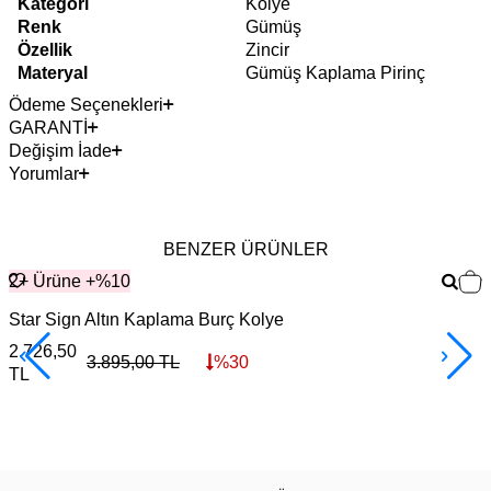
Kategori
Kolye
Renk
Gümüş
Özellik
Zincir
Materyal
Gümüş Kaplama Pirinç
Ödeme Seçenekleri
GARANTİ
Değişim İade
Yorumlar
BENZER ÜRÜNLER
2+ Ürüne +%10
Star Sign Altın Kaplama Burç Kolye
O
2.726,50
4
3.895,00
TL
%
30
TL