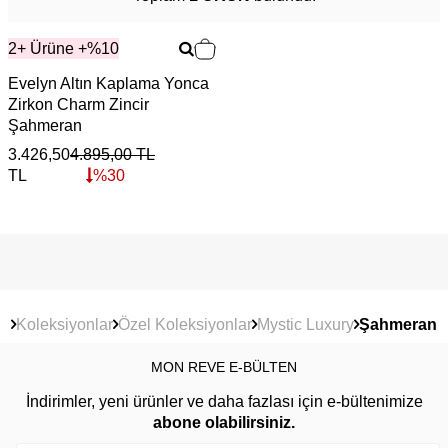
2+ Ürüne +%10
Evelyn Altın Kaplama Yonca
Zirkon Charm Zincir
Şahmeran
3.426,50
4.895,00
TL
TL
%
30
Koleksiyonlar
Özel Koleksiyonlar
Mystic Luxury
Şahmeran
MON REVE E-BÜLTEN
İndirimler, yeni ürünler ve daha fazlası için e-bültenimize
abone olabilirsiniz.