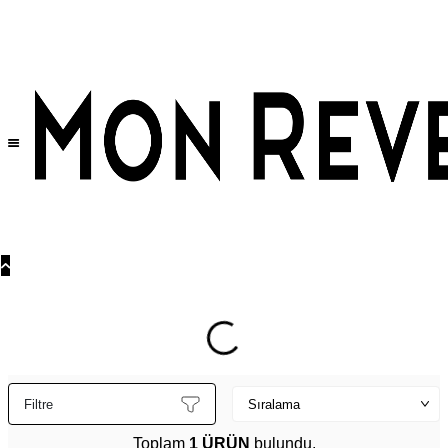
Tüm Ürünlerde Geçerli
%30
İndirim •
2 Ürün ve Üzerine Sepette Ek %10
İndirim Fırsatı!
Filtre
Toplam
1 ÜRÜN
bulundu.