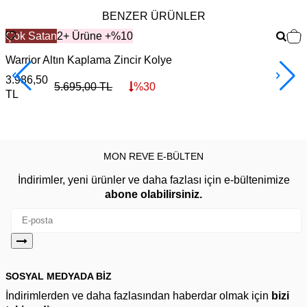
BENZER ÜRÜNLER
Çok Satan
2+ Ürüne +%10
Warrior Altın Kaplama Zincir Kolye
F
3.986,50
3
5.695,00
TL
%
30
TL
MON REVE E-BÜLTEN
İndirimler, yeni ürünler ve daha fazlası için e-bültenimize
abone olabilirsiniz.
SOSYAL MEDYADA BİZ
İndirimlerden ve daha fazlasından haberdar olmak için
bizi