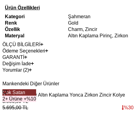
Ürün Özellikleri
Kategori
Şahmeran
Renk
Gold
Özellik
Charm, Zincir
Materyal
Altın Kaplama Pirinç, Zirkon
ÖLÇÜ BİLGİLERİ
Ödeme Seçenekleri
GARANTİ
Değişim İade
Yorumlar (2)
Mankendeki Diğer Ürünler
Çok Satan
Blessed Choker Altın Kaplama Yonca Zirkon Zincir Kolye
M
2+ Ürüne +%10
3.986,50
TL
3
5.695,00
TL
%
30
4