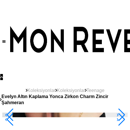
Tüm Ürünlerde Geçerli
%30
İndirim •
2 Ürün ve Üzerine Sepette Ek %10
İndirim Fırsatı!
Koleksiyonlar
Koleksiyonlar
Teenage
Evelyn Altın Kaplama Yonca Zirkon Charm Zincir
Şahmeran
2+ Ürüne +%10