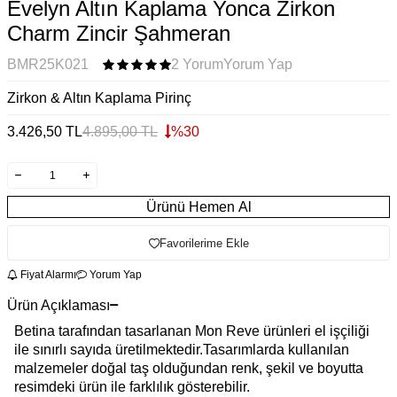
Evelyn Altın Kaplama Yonca Zirkon
Charm Zincir Şahmeran
BMR25K021
2 Yorum
Yorum Yap
Zirkon & Altın Kaplama Pirinç
3.426,50
TL
4.895,00
TL
%
30
Ürünü Hemen Al
Favorilerime Ekle
Fiyat Alarmı
Yorum Yap
Ürün Açıklaması
Betina tarafından tasarlanan Mon Reve ürünleri el işçiliği
ile sınırlı sayıda üretilmektedir.Tasarımlarda kullanılan
malzemeler doğal taş olduğundan renk, şekil ve boyutta
resimdeki ürün ile farklılık gösterebilir.