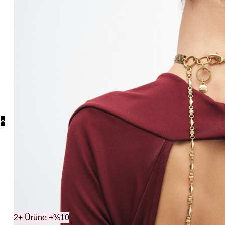
Koly
Güm
Koly
Yonc
Koly
Kategoriler
Diğe
2+ Ürüne +%10