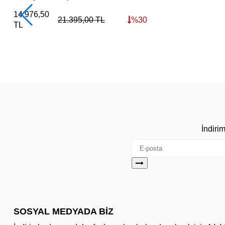
14.976,50
21.395,00
TL
%
30
TL
İndiri
SOSYAL MEDYADA BİZ