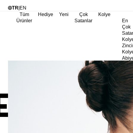
Tü
TR
|
EN
Tüm
Hediye
Yeni
Çok
Kolye
Ürünler
Satanlar
En
Çok
Sata
Koly
Zinci
Koly
Abiy
Koly
Göz
Koly
Cha
Koly
Doğa
Koly
İnci
Koly
Chok
Koly
Kalp