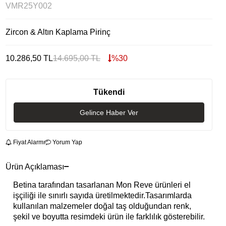
VMR25Y002
Zircon & Altın Kaplama Pirinç
10.286,50
TL
14.695,00
TL
%
30
Tükendi
Gelince Haber Ver
Fiyat Alarmı
Yorum Yap
Ürün Açıklaması
Betina tarafından tasarlanan Mon Reve ürünleri el
işçiliği ile sınırlı sayıda üretilmektedir.Tasarımlarda
kullanılan malzemeler doğal taş olduğundan renk,
şekil ve boyutta resimdeki ürün ile farklılık gösterebilir.