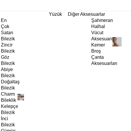
tı!
Yüzük
Diğer Aksesuarlar
En
Şahmeran
Çok
Halhal
Satan
Vücut
Bilezik
Aksesuarı
Zincir
Kemer
Bilezik
Broş
Göz
Çanta
Bilezik
Aksesuarları
Abiye
Bilezik
Doğaltaş
Bilezik
Charm
Bileklik
Kelepçe
Bilezik
İnci
Bilezik
Gümüş