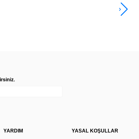
10.
TL
rsiniz.
YARDIM
YASAL KOŞULLAR