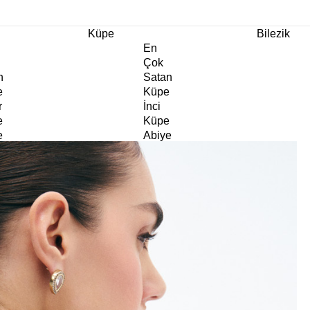
m Ürünlerde Geçerli
%30
İndirim •
2 Ürün ve Üzerine Sepette Ek %10
İndirim Fırsa
Küpe
Bilezik
En
Çok
n
Satan
e
Küpe
r
İnci
e
Küpe
e
Abiye
e
Küpe
Doğaltaş
e
Küpe
rm
Kıkırdak
e
Küpe
ltaş
Halka
e
Küpe
Göz
e
Küpe
er
Charm
e
Küpe
Klipsli