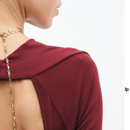
e
Küpe
üş
Gümüş
e
Küpe
a
Kalp
e
Küpe
Yonca
Küpe
r Aksesuarlar
Vücut Aksesuarı
Sexy Gaze Altın Kaplama Kalp