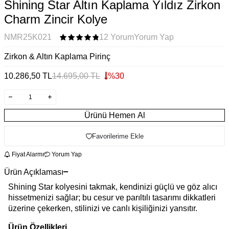
Shining Star Altın Kaplama Yıldız Zirkon
Charm Zincir Kolye
NMR25K021
12 Yorum
Yorum Yap
Zirkon & Altın Kaplama Pirinç
10.286,50
TL
14.695,00
TL
%
30
Ürünü Hemen Al
Favorilerime Ekle
Fiyat Alarmı
Yorum Yap
Ürün Açıklaması
Shining Star kolyesini takmak, kendinizi güçlü ve göz alıcı
hissetmenizi sağlar; bu cesur ve parıltılı tasarımı dikkatleri
üzerine çekerken, stilinizi ve canlı kişiliğinizi yansıtır.
Ürün Özellikleri