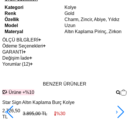
Kategori
Kolye
Renk
Gold
Özellik
Charm, Zincir, Abiye, Yıldız
Model
Uzun
Materyal
Altın Kaplama Pirinç, Zirkon
ÖLÇÜ BİLGİLERİ
Ödeme Seçenekleri
GARANTİ
Değişim İade
Yorumlar (12)
BENZER ÜRÜNLER
2+ Ürüne +%10
Star Sign Altın Kaplama Burç Kolye
G
2.726,50
3
3.895,00
TL
%
30
TL