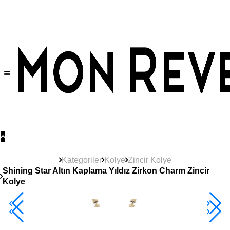
Tüm Ürünlerde Geçerli
%30
İndirim •
2 Ürün ve Üzerine Sepette Ek %10
İndirim Fırsatı!
Kategoriler
Kolye
Zincir Kolye
Shining Star Altın Kaplama Yıldız Zirkon Charm Zincir
Kolye
2+ Ürüne +%10