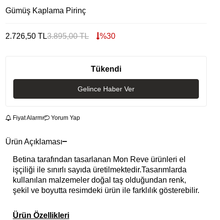
Gümüş Kaplama Pirinç
2.726,50
TL
3.895,00
TL
%
30
Tükendi
Gelince Haber Ver
Fiyat Alarmı
Yorum Yap
Ürün Açıklaması
Betina tarafından tasarlanan Mon Reve ürünleri el
işçiliği ile sınırlı sayıda üretilmektedir.Tasarımlarda
kullanılan malzemeler doğal taş olduğundan renk,
şekil ve boyutta resimdeki ürün ile farklılık gösterebilir.
Ürün Özellikleri