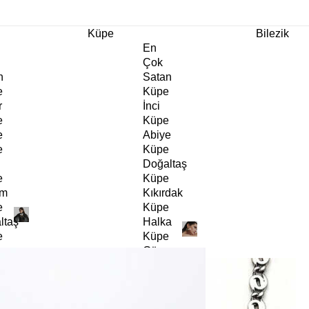
m Ürünlerde Geçerli
%30
İndirim •
2 Ürün ve Üzerine Sepette Ek %10
İndirim Fırsa
Küpe
Bilezik
En
Çok
n
Satan
e
Küpe
r
İnci
e
Küpe
e
Abiye
e
Küpe
Doğaltaş
e
Küpe
rm
Kıkırdak
e
Küpe
ltaş
Halka
e
Küpe
Göz
e
Küpe
er
Charm
e
Küpe
Klipsli