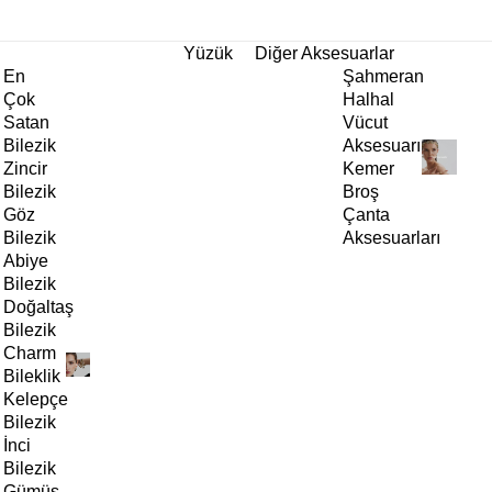
tı!
Yüzük
Diğer Aksesuarlar
En
Şahmeran
Çok
Halhal
Satan
Vücut
Bilezik
Aksesuarı
Zincir
Kemer
Bilezik
Broş
Göz
Çanta
Bilezik
Aksesuarları
Abiye
Bilezik
Doğaltaş
Bilezik
Charm
Bileklik
Kelepçe
Bilezik
İnci
Bilezik
Gümüş