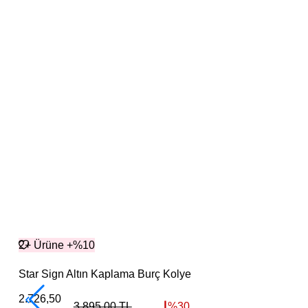
2+ Ürüne +%10
Star Sign Altın Kaplama Burç Kolye
2.726,50
3.895,00
TL
%
30