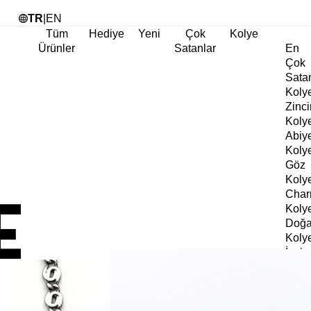
Tü
TR
|
EN
Tüm
Hediye
Yeni
Çok
Kolye
Ürünler
Satanlar
En
Çok
Sata
Koly
Zinci
Koly
Abiy
Koly
Göz
Koly
Cha
Koly
Doğa
Koly
İnci
Koly
Chok
Koly
Kalp