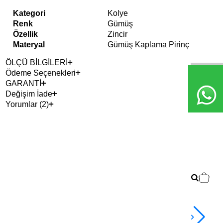
Kategori
Kolye
Renk
Gümüş
Özellik
Zincir
Materyal
Gümüş Kaplama Pirinç
ÖLÇÜ BİLGİLERİ
Ödeme Seçenekleri
GARANTİ
Değişim İade
Yorumlar (2)
Çok
Gra
3.2