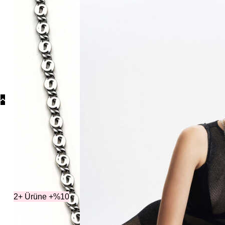
Koly
Güm
Koly
Yonc
Koly
Ka
2+ Ürüne +%10