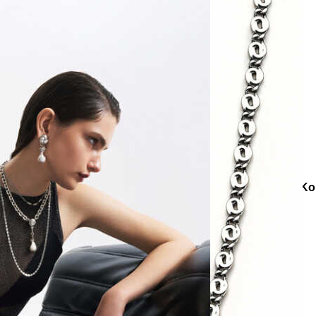
e
Küpe
üş
Gümüş
e
Küpe
a
Kalp
e
Küpe
Yonca
Küpe
tegoriler
Kolye
Zincir Kolye
Softy Gümüş Kaplama Zincir Ko