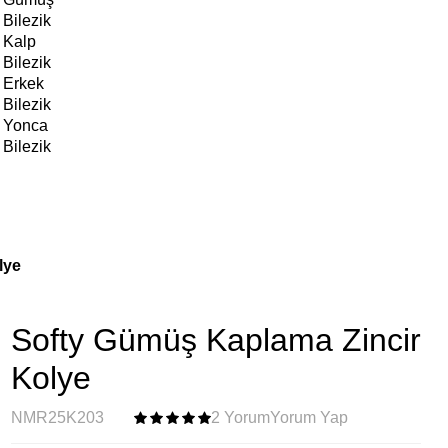
Bilezik
Kalp
Bilezik
Erkek
Bilezik
Yonca
Bilezik
lye
Softy Gümüş Kaplama Zincir
Kolye
NMR25K203
2 Yorum
Yorum Yap