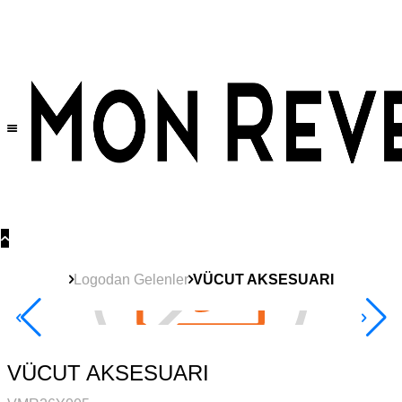
Tüm Ürünlerde Geçerli
%30
İndirim •
2 Ürün ve Üzerine Sepette Ek %10
İndirim Fırsatı!
Logodan Gelenler
VÜCUT AKSESUARI
Yeni
Ürün
2+ Ürüne +%10
VÜCUT AKSESUARI