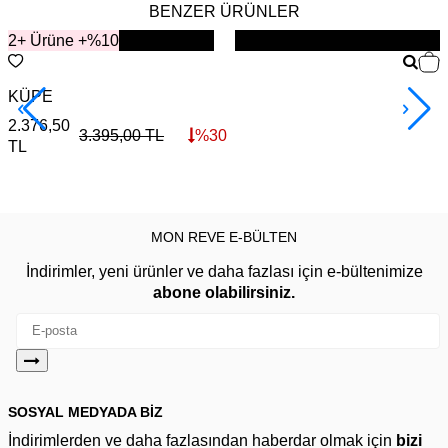
BENZER ÜRÜNLER
2+ Ürüne +%10
YENİ
KÜPE
S
2.376,50
3
3.395,00
TL
%
30
TL
MON REVE E-BÜLTEN
İndirimler, yeni ürünler ve daha fazlası için e-bültenimize
abone olabilirsiniz.
SOSYAL MEDYADA BİZ
İndirimlerden ve daha fazlasından haberdar olmak için
bizi